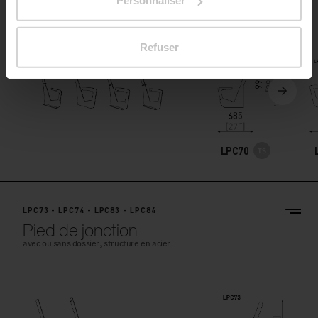
Personnaliser
Refuser
LPC70
LPC73 - LPC74 - LPC83 - LPC84
Pied de jonction
avec ou sans dossier, structure en acier