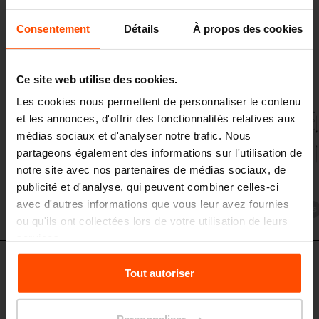
Pieds
Consentement
Détails
À propos des cookies
LPC60, LPC80 Pied central / double face, LPC61, LPC81 Pied d’extrémité
/ double face, LPC69, LPC89 Pied de jonction / double face, structure en
acier
Ce site web utilise des cookies.
Les cookies nous permettent de personnaliser le contenu
et les annonces, d'offrir des fonctionnalités relatives aux
médias sociaux et d'analyser notre trafic. Nous
partageons également des informations sur l'utilisation de
notre site avec nos partenaires de médias sociaux, de
publicité et d'analyse, qui peuvent combiner celles-ci
avec d'autres informations que vous leur avez fournies
LPC60
ou qu'ils ont collectées lors de votre utilisation de leurs
services.
LPC70 - LPC71 - LPC72 - LPC79
Pour plus d'informations, veuillez consulter le
Tout autoriser
Pieds
site
Principles Relating to the Processing Personal
LPC70 Pied central / avec dossier, LPC71 / 72 Pied d’extrémité / avec
Data.
dossier, LPC79 Pied de jonction / avec dossier, structure en acier