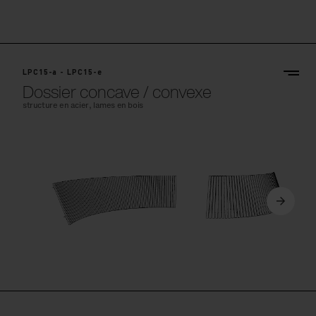
LPC15-a - LPC15-e
Dossier concave / convexe
structure en acier, lames en bois