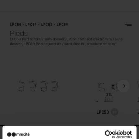
LPC50 - LPC51 - LPC52 - LPC59
Pieds
LPC50 Pied central / sans dossier, LPC51 / 52 Pied d’extrémité / sans
dossier, LPC59 Pied de jonction / sans dossier, structure en acier
LPC50
LPC60 - LPC61 - LPC69 - LPC80 - LPC81 - LPC89