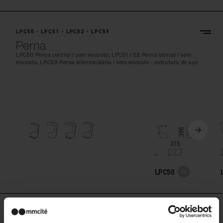
LPC50 - LPC51 - LPC52 - LPC59
Perna
LPC50 Perna central / sem encosto, LPC51 / 52 Perna lateral / sem
encosto, LPC59 Perna intermediária / sem encosto - estrutura de aço
LPC50
LPC60 - LPC61 - LPC69 - LPC80 - LPC81 - LPC89