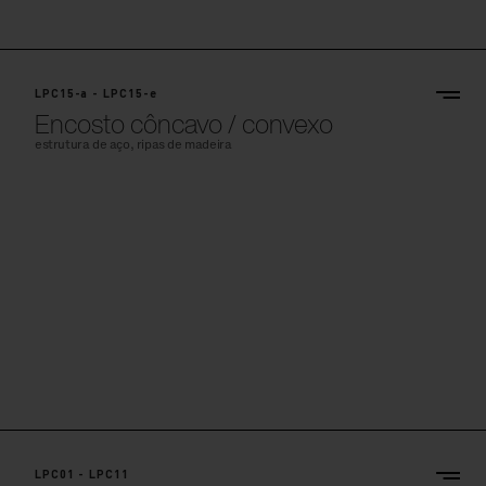
LPC15-a - LPC15-e
Encosto côncavo / convexo
estrutura de aço, ripas de madeira
LPC01 - LPC11