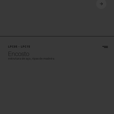
LPC05 - LPC15
Encosto
estrutura de aço, ripas de madeira