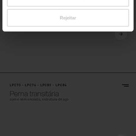
Rejeitar
LPC73 - LPC74 - LPC83 - LPC84
Perna transitária
com e sem encosto, estrutura de aço