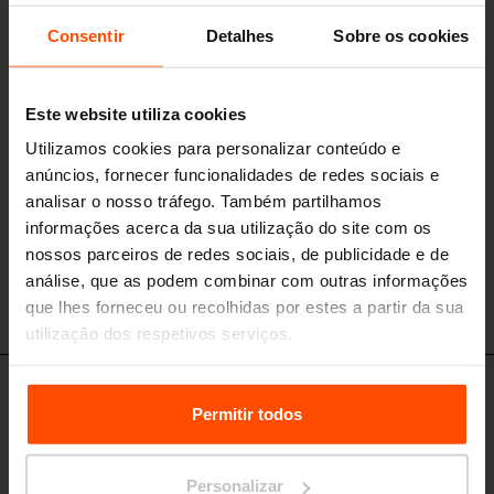
Perna
LPC60, LPC80 Perna central / bilateral, LPC61, LPC81 Perna lateral /
Consentir
Detalhes
Sobre os cookies
bilateral, LPC69, LPC89 Perna intermediária / bilateral - estrutura de
aço
Este website utiliza cookies
Utilizamos cookies para personalizar conteúdo e
anúncios, fornecer funcionalidades de redes sociais e
analisar o nosso tráfego. Também partilhamos
informações acerca da sua utilização do site com os
nossos parceiros de redes sociais, de publicidade e de
análise, que as podem combinar com outras informações
LPC60
LPC61
LPC69
que lhes forneceu ou recolhidas por estes a partir da sua
utilização dos respetivos serviços.
Para mais informações, por favor visite
Principles
LPC70 - LPC71 - LPC72 - LPC79
Relating to the Processing Personal Data.
Permitir todos
Perna
LPC70 Perna central / com encosto, LPC71 / 72 Perna lateral / com
encosto, LPC79 Perna intermediária / com encosto - estrutura de aço
Personalizar