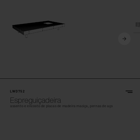
LWD752
Espreguiçadeira
assento e encosto de placas de madeira maciça, pernas de aço