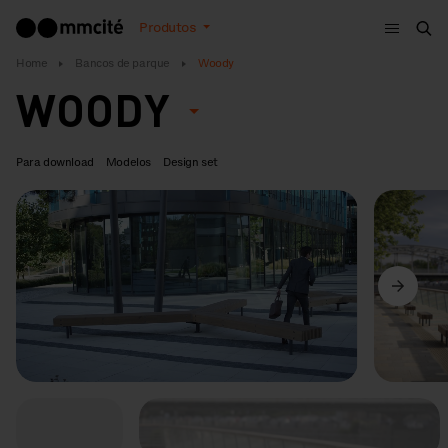
Menu
Produtos
Bus
Home
Bancos de parque
Woody
WOODY
Para download
Modelos
Design set
Anterior
Seguinte