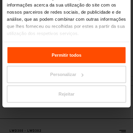
LWD200
informações acerca da sua utilização do site com os
Banco de parque
nossos parceiros de redes sociais, de publicidade e de
assento de placas de madeira maciça, pernas de aço
análise, que as podem combinar com outras informações
que lhes forneceu ou recolhidas por estes a partir da sua
utilização dos respetivos serviços.
Para mais informações, por favor visite
Principles
Relating to the Processing Personal Data.
Permitir todos
Personalizar
Rejeitar
LWD300 - LWD302