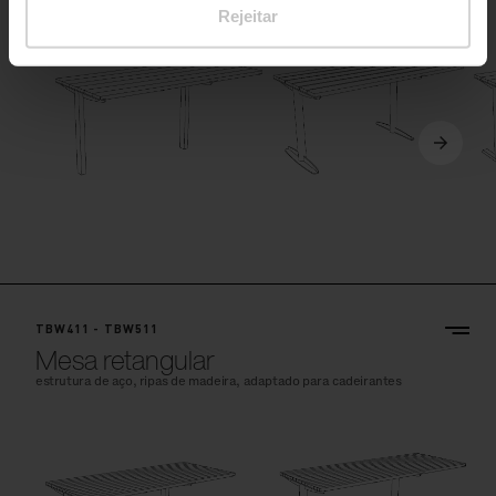
Rejeitar
TBW411 - TBW511
Mesa retangular
estrutura de aço, ripas de madeira, adaptado para cadeirantes