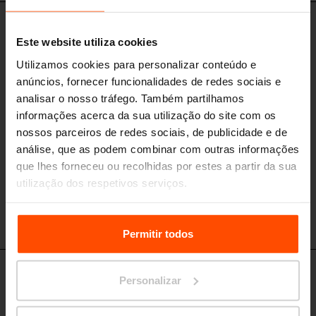
TBW421 - TBW621
Este website utiliza cookies
Mesa retangular
Utilizamos cookies para personalizar conteúdo e
estrutura de aço, longarinas de aço, adaptado para cadeirantes
anúncios, fornecer funcionalidades de redes sociais e
analisar o nosso tráfego. Também partilhamos
informações acerca da sua utilização do site com os
nossos parceiros de redes sociais, de publicidade e de
análise, que as podem combinar com outras informações
que lhes forneceu ou recolhidas por estes a partir da sua
utilização dos respetivos serviços.
Para mais informações, por favor visite
Principles
Relating to the Processing Personal Data.
Permitir todos
TBW401 - TBW501 - TBW601
Personalizar
Mesa retangular
estrutura de aço, tábuas de madeira, adaptado para cadeirantes