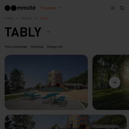
Menu
Produtos
Bus
Home
Mesas
Tably
TABLY
Para download
Modelos
Design set
Anterior
Seguinte