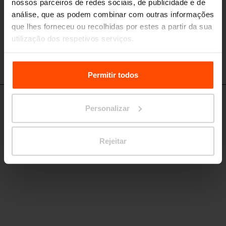
nossos parceiros de redes sociais, de publicidade e de
análise, que as podem combinar com outras informações
que lhes forneceu ou recolhidas por estes a partir da sua
utilização dos respetivos serviços.
Para mais informações, por favor visite
Principles
Relating to the Processing Personal Data.
Permitir todos
PQA173a / PQA174a / PQA175a
Personalizar
Banco de parque curvo com encosto
estrutura de liga de alumínio, pés centrais de aço, assento e encosto de
ripas de madeira
Rejeitar