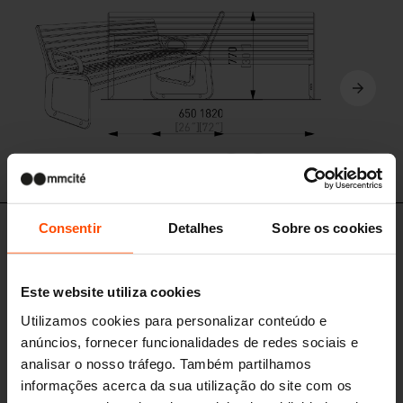
PQA156-02
Consentir
Detalhes
Sobre os cookies
PQA111 - PQA112 - PQA113
Banco de parque / banco de parque
duplo
Este website utiliza cookies
estrutura de liga de alumínio, assento de ripas de madeira / pés centrais
de aço
Utilizamos cookies para personalizar conteúdo e
anúncios, fornecer funcionalidades de redes sociais e
analisar o nosso tráfego. Também partilhamos
informações acerca da sua utilização do site com os