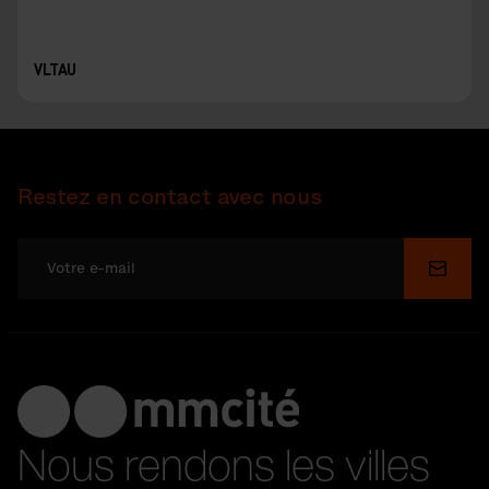
VLTAU
Restez en contact avec nous
Soume
Nous rendons les villes