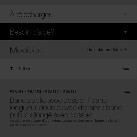
À télécharger
Besoin d’aide?
Modèles
Liste des modèles
Filtre
PQA151 - PQA152 - PQA153 - PQA154
Banc public avec dossier / banc
longueur double avec dossier / banc
public allongé avec dossier
structure en alliage d’aluminium, assise et dossier en lames de bois /
pieds centraux en acier