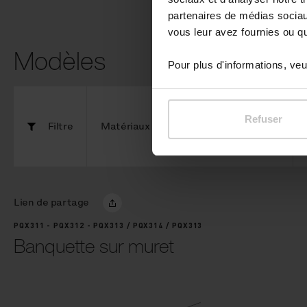
partenaires de médias sociaux
vous leur avez fournies ou qu'
Modèles
Pour plus d'informations, veui
Refuser
Filtre
Matériaux
Lien de partage
PQX311 - PQX312 - PQX313 / PQX314 / PQX313
Banquette sur muret