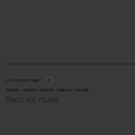
Lien de partage
PQX351 - PQX352 - PQX353 / PQX354 / PQX355
Banc sur muret