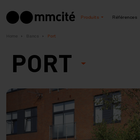
Produits
Références
Home
Bancs
Port
PORT