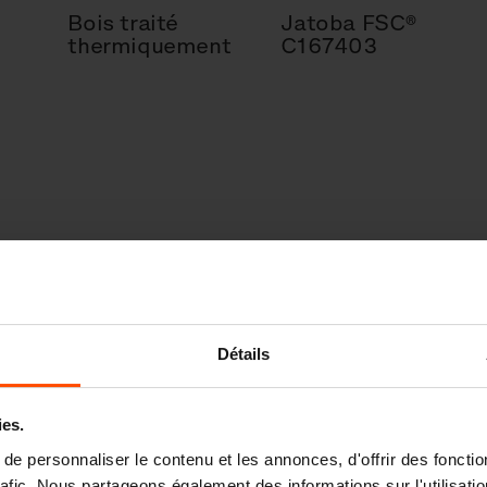
Bois traité
Jatoba FSC®
thermiquement
C167403
Détails
ies.
e personnaliser le contenu et les annonces, d'offrir des fonctio
rafic. Nous partageons également des informations sur l'utilisati