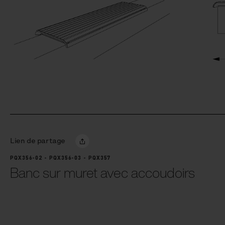
Lien de partage
PQX356-02 - PQX356-03 - PQX357
Banc sur muret avec accoudoirs