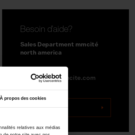
Besoin d’aide?
Sales Department mmcité
north america
704-995-1942
quotations@mmcite.com
À propos des cookies
Nous contacter
nnalités relatives aux médias
on de notre site avec nos