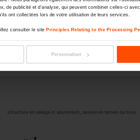
, de publicité et d'analyse, qui peuvent combiner celles-ci avec
ils ont collectées lors de votre utilisation de leurs services.
llez consulter le site
Principles Relating to the Processing Pe
Avec accoudoirs
Avec 
Personnaliser
Composants
Variante pivotante
structure en alliage d´aluminium, assise en lames de bois