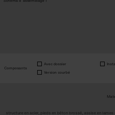
Schéma d´assemblage 1
Avec dossier
Inst
Composants
Version courbé
Maté
structure en acier, pieds en béton brossé, assise en lames