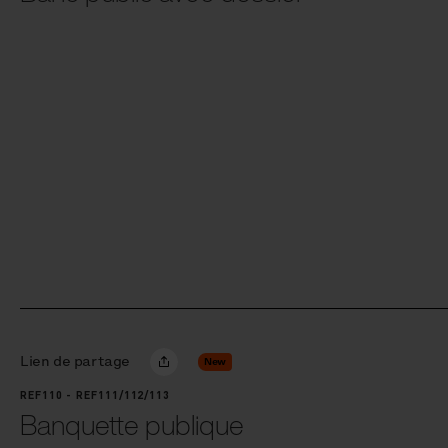
Lien de partage
New
REF110 - REF111/112/113
Banquette publique