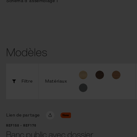
Schéma d´assemblage 1
Modèles
Filtre
Matériaux
Lien de partage
New
REF150 - REF170
Banc public avec dossier