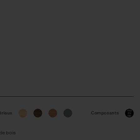
riaux
Composants
 de bois