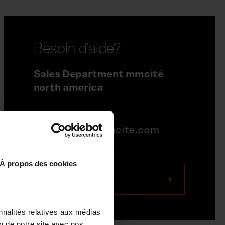
Besoin d’aide?
Sales Department mmcité
north america
704-995-1942
quotations@mmcite.com
À propos des cookies
Nous contacter
nnalités relatives aux médias
on de notre site avec nos