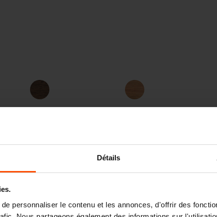
Bois traité
Jatoba FSC®
thermiquement
C167403
Détails
ies.
e personnaliser le contenu et les annonces, d'offrir des fonctio
rafic. Nous partageons également des informations sur l'utilisati