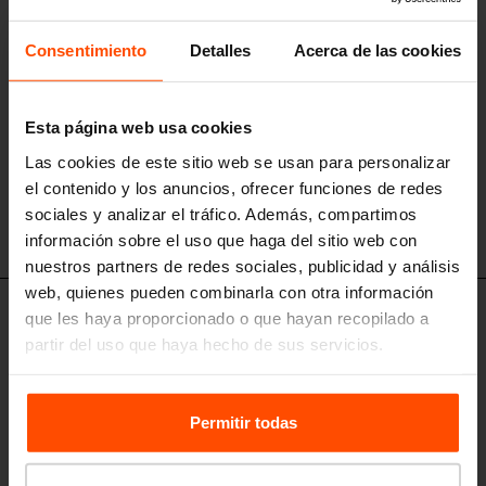
Consentimiento
Detalles
Acerca de las cookies
Esta página web usa cookies
Las cookies de este sitio web se usan para personalizar
el contenido y los anuncios, ofrecer funciones de redes
sociales y analizar el tráfico. Además, compartimos
información sobre el uso que haga del sitio web con
nuestros partners de redes sociales, publicidad y análisis
web, quienes pueden combinarla con otra información
que les haya proporcionado o que hayan recopilado a
REF411/412/413
Asiento modular sobre el mural
partir del uso que haya hecho de sus servicios.
asiento de listones de madera
Para más información, visite
Principles Relating to the
Processing Personal Data.
Permitir todas