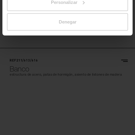
Personalizar
Denegar
REF211/613/616
Banco
estructura de acero, patas de hormigón, asiento de listones de madera