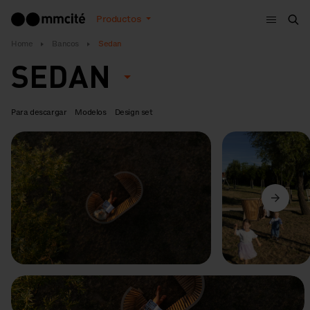
Menú
Productos
Bus
Home
Bancos
Sedan
SEDAN
Para descargar
Modelos
Design set
Anterior
Siguiente