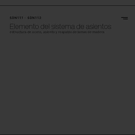
SDN111 - SDN112
Elemento del sistema de asientos
estructura de acero, asiento y respaldo de lamas de madera