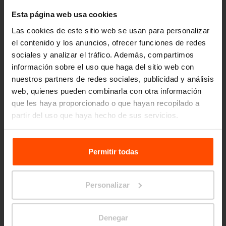
Esta página web usa cookies
Las cookies de este sitio web se usan para personalizar
el contenido y los anuncios, ofrecer funciones de redes
sociales y analizar el tráfico. Además, compartimos
información sobre el uso que haga del sitio web con
nuestros partners de redes sociales, publicidad y análisis
web, quienes pueden combinarla con otra información
que les haya proporcionado o que hayan recopilado a
partir del uso que haya hecho de sus servicios.
VPI:
Para más información, visite
Principles Relating to the
Processing Personal Data.
Permitir todas
Experimento – hormigón –
Personalizar
producto de VPI
Denegar