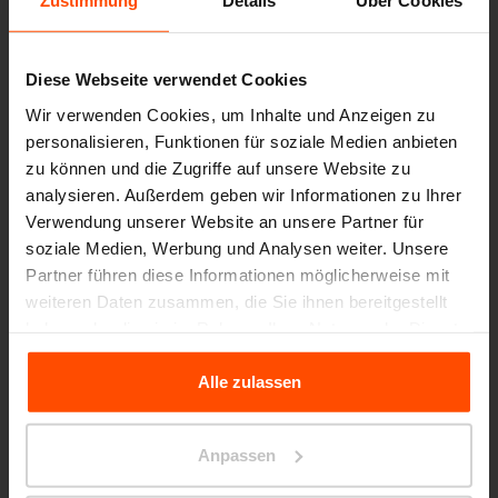
Zustimmung
Details
Über Cookies
Nach vielen Jahren des Experimentierens mit
Fertigungstechnologien entstehen Produkte aus
Diese Webseite verwendet Cookies
einzigartigen Materialmischungen. Glatte
Wir verwenden Cookies, um Inhalte und Anzeigen zu
Flächen wechseln sich mit strukturierten
personalisieren, Funktionen für soziale Medien anbieten
zu können und die Zugriffe auf unsere Website zu
Oberflächen ab – in Objekten, die zwischen
analysieren. Außerdem geben wir Informationen zu Ihrer
Produkt und Skulptur im urbanen Raum
Verwendung unserer Website an unsere Partner für
soziale Medien, Werbung und Analysen weiter. Unsere
oszillieren.
Partner führen diese Informationen möglicherweise mit
weiteren Daten zusammen, die Sie ihnen bereitgestellt
Beton wird hier als Material mit unbegrenzten
haben oder die sie im Rahmen Ihrer Nutzung der Dienste
Möglichkeiten verstanden. Diese Freiheit
gesammelt haben.
Alle zulassen
bezieht sich nicht nur auf das Design selbst,
Für weitere Informationen besuchen Sie bitte Principles
sondern auch auf die Platzierung in der Stadt –
Relating to the Processing Personal Data.
Anpassen
und letztlich auf die Nutzer und ihre individuelle