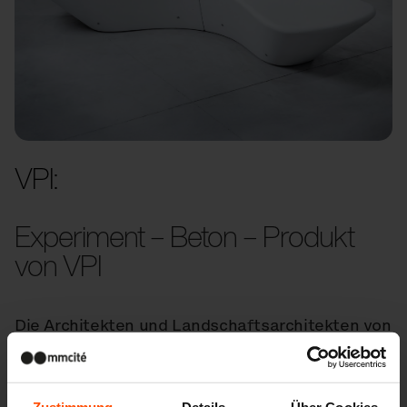
VPI:
Experiment – Beton – Produkt
von VPI
Die Architekten und Landschaftsarchitekten von
VPI gestalten Betonelemente, die wir
gemeinsam im öffentlichen Raum installieren.