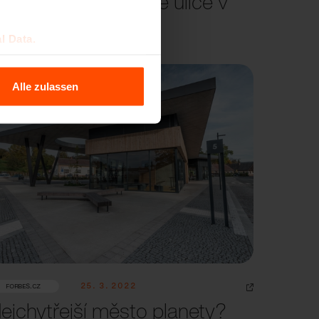
roměnu Moskevské ulice v
raze
l Data.
Alle zulassen
25. 3. 2022
FORBES.CZ
ejchytřejší město planety?