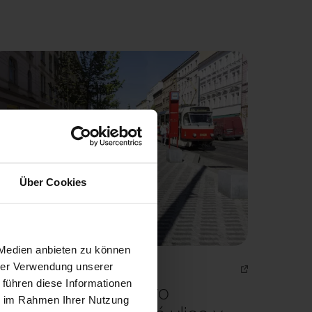
Über Cookies
 Medien anbieten zu können
hrer Verwendung unserer
29. 3. 2022
ERA21.CZ
 führen diese Informationen
ena Víta Brandy pro
ie im Rahmen Ihrer Nutzung