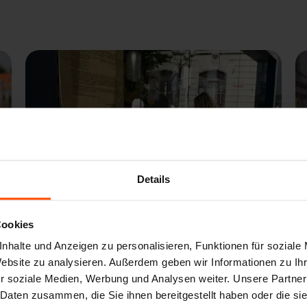
Details
Cookies
nhalte und Anzeigen zu personalisieren, Funktionen für soziale
Website zu analysieren. Außerdem geben wir Informationen zu I
14. 7. 2022
ENGLISH.RADIO.CZ
r soziale Medien, Werbung und Analysen weiter. Unsere Partner
New exhibition highlights
C
 Daten zusammen, die Sie ihnen bereitgestellt haben oder die s