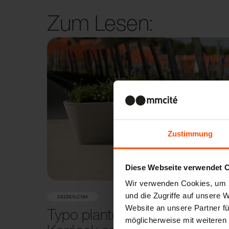
Zum Lesen:
Zustimmung
Diese Webseite verwendet 
Wir verwenden Cookies, um I
und die Zugriffe auf unsere 
12. 5. 2023
DEZEEN.COM
Website an unsere Partner fü
Typo planters by David
möglicherweise mit weiteren