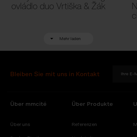
ovládlo duo Vrtiška & Žák
N
c
Mehr laden
Bleiben Sie mit uns in Kontakt
Über mmcité
Über Produkte
U
Über uns
Referenzen
M