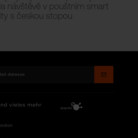
a návštěvě v pouštním smart
ity s českou stopou
Senden
nd vieles mehr
edien