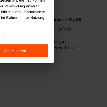
 Medien anbieten zu können
hrer Verwendung unserer
 führen diese Informationen
ie im Rahmen Ihrer Nutzung
Ziegler Operations / EN, DE
ková
Ivana Kubišová
l Data.
+420 734 647 246
.cz
i.kubisova@mmcite.cz
Alle zulassen