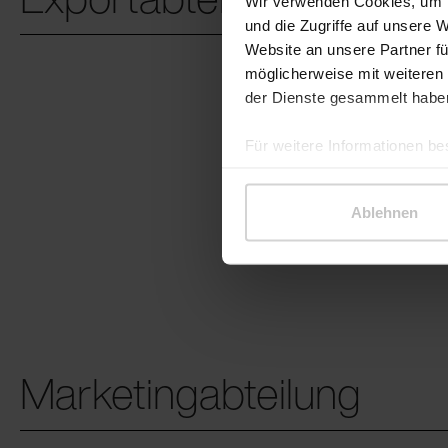
Wir verwenden Cookies, um I
und die Zugriffe auf unsere 
Website an unsere Partner fü
möglicherweise mit weiteren
Export Dire
der Dienste gesammelt habe
Karol G
Für weitere Informationen be
+420 734 
k.giszcza
Ablehnen
Marketingabteilung