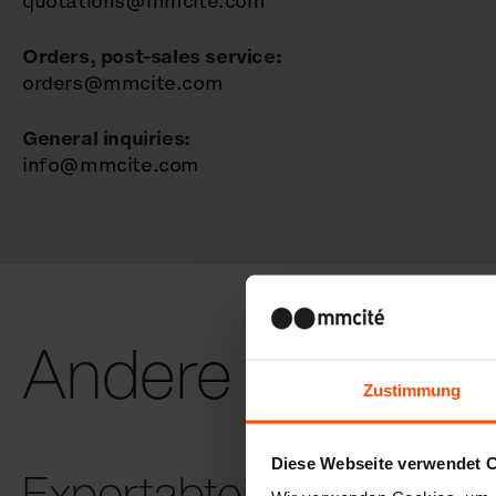
quotations@mmcite.com
Orders, post-sales service:
orders@mmcite.com
General inquiries:
info@mmcite.com
Andere Kontakt
Zustimmung
Diese Webseite verwendet 
Exportabteilung