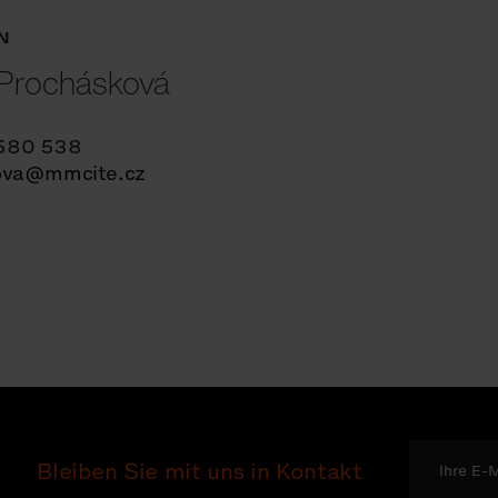
EN
 Prochásková
580 538
ova@mmcite.cz
Bleiben Sie mit uns in Kontakt