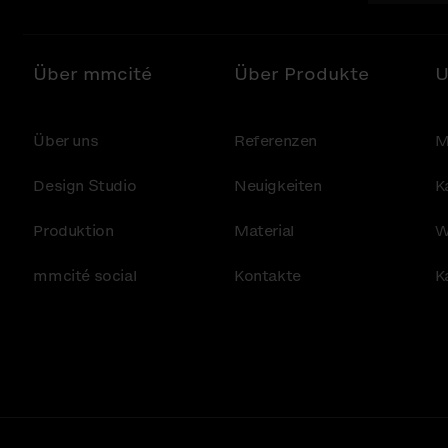
Über mmcité
Über Produkte
U
Über uns
Referenzen
M
Design Studio
Neuigkeiten
K
Produktion
Material
W
mmcité social
Kontakte
K