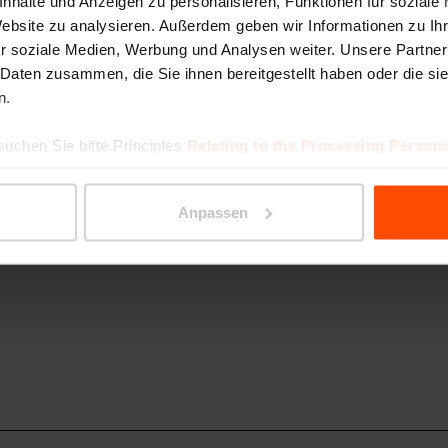
nhalte und Anzeigen zu personalisieren, Funktionen für soziale
Website zu analysieren. Außerdem geben wir Informationen zu I
r soziale Medien, Werbung und Analysen weiter. Unsere Partner
 Daten zusammen, die Sie ihnen bereitgestellt haben oder die s
ktor
Export Managerin / EN, DE
n.
iszczak
Mariana Samson
suchen Sie bitte Principles
Relating to the Processing Persona
890 517
+420 731 606 300
k@mmcite.cz
m.samsonkova@mmcite
Anpassen