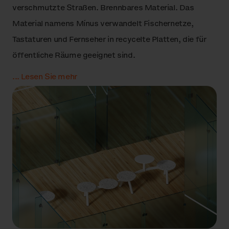
verschmutzte Straßen. Brennbares Material. Das
Material namens Mínus verwandelt Fischernetze,
13.
Hochdrucklaminat (HPL)
Tastaturen und Fernseher in recycelte Platten, die für
öffentliche Räume geeignet sind.
14.
Grünes Dach
...
Lesen Sie mehr
15.
Sonnenkollektor
16.
Sandwichplatte
17.
Gummi
18.
Textilpolster