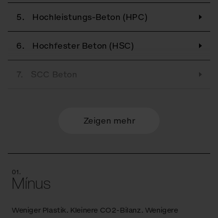
5.
Hochleistungs-Beton (HPC)
6.
Hochfester Beton (HSC)
7.
SCC Beton
8.
Holz
Zeigen mehr
9.
Resysta
10.
Furnier
01.
Mínus
11.
Glas
Weniger Plastik. Kleinere CO2-Bilanz. Wenigere
12.
Citépin