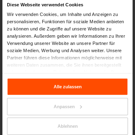
Diese Webseite verwendet Cookies
Wir verwenden Cookies, um Inhalte und Anzeigen zu
personalisieren, Funktionen für soziale Medien anbieten
WOODY BABY
zu können und die Zugriffe auf unsere Website zu
analysieren. Außerdem geben wir Informationen zu Ihrer
Verwendung unserer Website an unsere Partner für
soziale Medien, Werbung und Analysen weiter. Unsere
Partner führen diese Informationen möglicherweise mit
weiteren Daten zusammen, die Sie ihnen bereitgestellt
Wählen Sie eine andere Kategorie aus
haben oder die sie im Rahmen Ihrer Nutzung der Dienste
gesammelt haben.
Alle zulassen
Für weitere Informationen besuchen Sie bitte Principles
Relating to the Processing Personal Data.
Anpassen
Kinder
Ablehnen