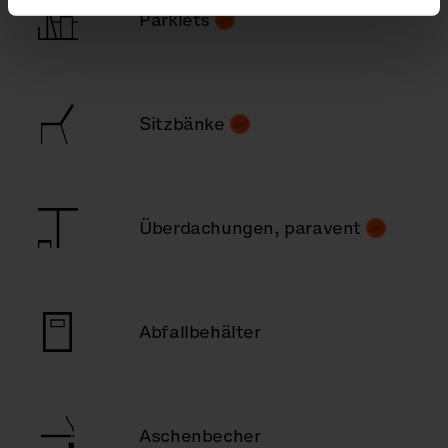
Parklets
Sitzbänke
Überdachungen, paravent
Abfallbehälter
Aschenbecher