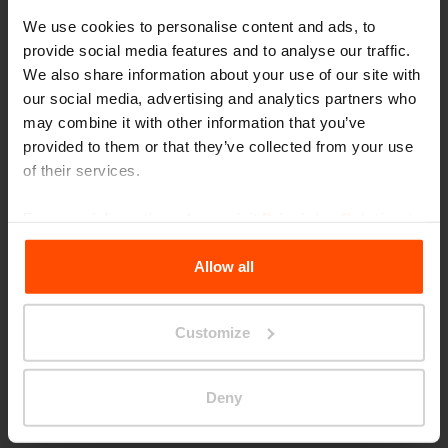
We use cookies to personalise content and ads, to
provide social media features and to analyse our traffic.
We also share information about your use of our site with
WOODY BABY
our social media, advertising and analytics partners who
may combine it with other information that you’ve
provided to them or that they’ve collected from your use
of their services.
For more information, please visit
Principles Relating to
Scegli diversa categoria
the Processing Personal Data
.
Allow all
Customize
Parklets
Deny