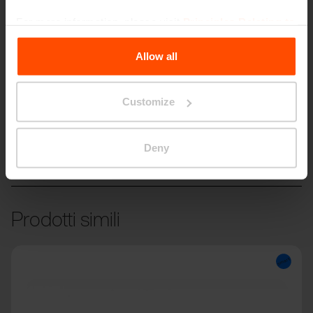
For more information, please visit
Principles Relating to
the Processing Personal Data
.
Allow all
Customize
VERA BABY
Bambini
Deny
Prodotti simili