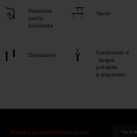
Pensiline
Tavoli
porta
biciclette
Fontanelle d
Dissuasori
´acqua
potabile
e dispenser
Rimani in contatto con noi