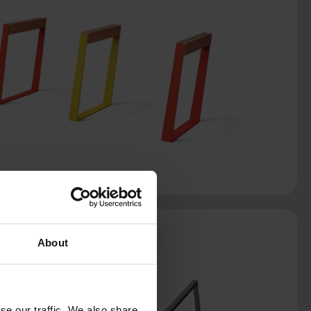
About
se our traffic. We also share