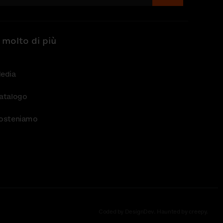
 molto di più
edia
atalogo
osteniamo
Coded by DesignDev. Haunted by creepy.