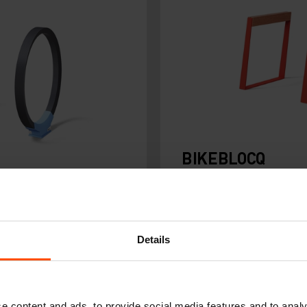
BIKEBLOCQ
Details
e content and ads, to provide social media features and to analy