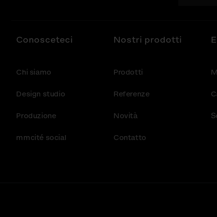
Conosceteci
Nostri prodotti
E
Chi siamo
Prodotti
M
Design studio
Referenze
C
Produzione
Novità
S
mmcité social
Contatto