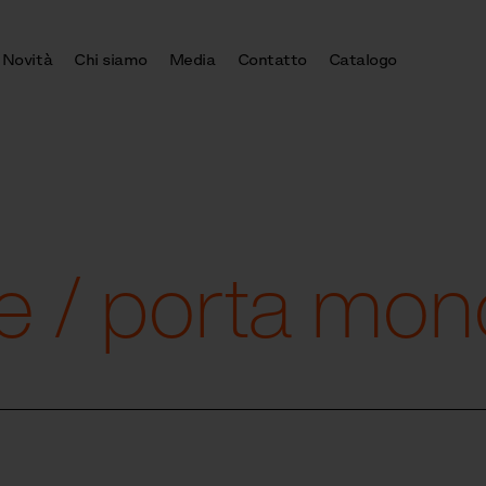
Novità
Chi siamo
Media
Contatto
Catalogo
te / porta mo