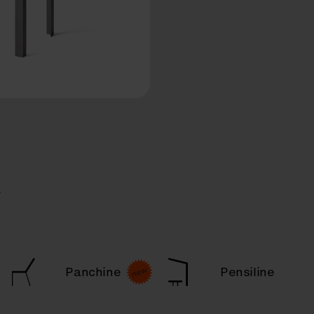
a
Panchine
Pensiline