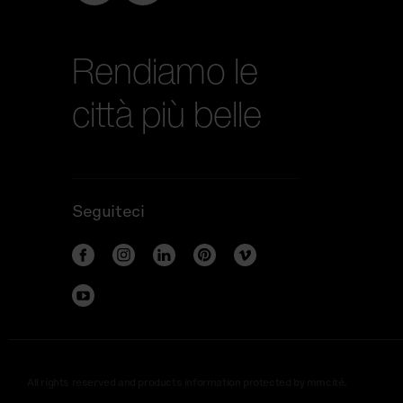
Rendiamo le
città più belle
Seguiteci
All rights reserved and products information protected by mmcité.