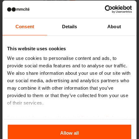
Consent
Details
About
Pensiline
This website uses cookies
We use cookies to personalise content and ads, to
Cestini
provide social media features and to analyse our traffic.
We also share information about your use of our site with
our social media, advertising and analytics partners who
may combine it with other information that you’ve
provided to them or that they’ve collected from your use
Posaceneri
of their services.
For more information, please visit
Principles Relating to
the Processing Personal Data
.
Pensiline e padiglioni, paraven
Allow all