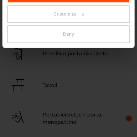
Customize
Pensiline fumatori
Deny
Pensiline porta biciclette
Tavoli
Portabiciclette / porta
monopattino