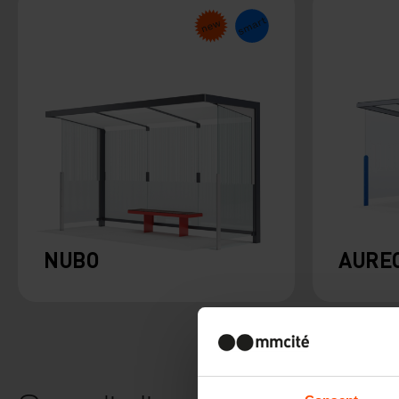
NUBO
AURE