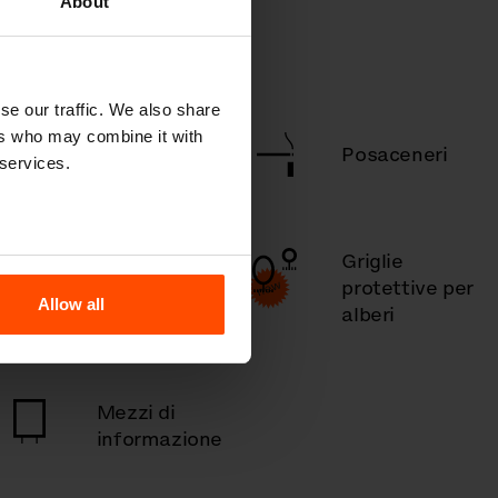
About
se our traffic. We also share
ers who may combine it with
Cestini
Posaceneri
 services.
Portabiciclette
Griglie
/ porta
protettive per
Allow all
monopattino
alberi
Mezzi di
informazione