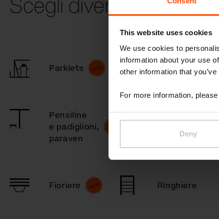
Scegli diversa categori
Consent
This website uses cookies
We use cookies to personalis
information about your use of
Parklets
Bambini
other information that you’ve
For more information, please 
Pensiline
Pensiline
e padiglioni,
fumatori
Deny
paraven
Fioriere
Ringhiere