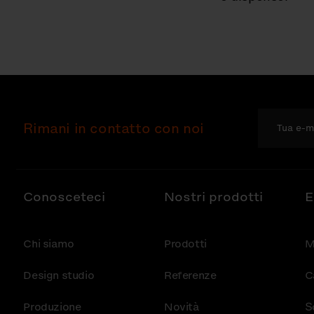
Rimani in contatto con noi
Conosceteci
Nostri prodotti
E
Chi siamo
Prodotti
M
Design studio
Referenze
C
Produzione
Novità
S