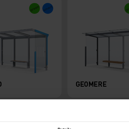
O
GEOMERE