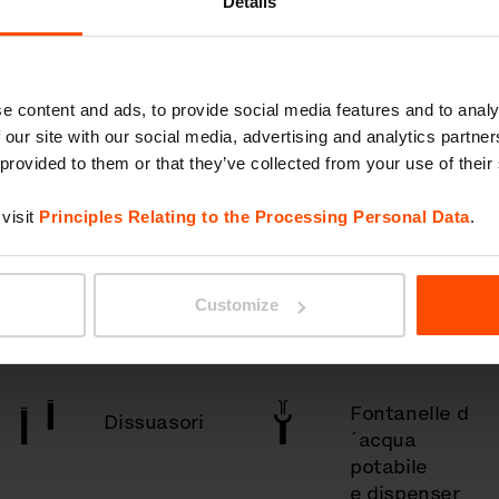
a
Details
e content and ads, to provide social media features and to analy
 our site with our social media, advertising and analytics partn
Panchine
Pensiline
 provided to them or that they’ve collected from your use of their
visit
Principles Relating to the Processing Personal Data
.
Pensiline
Tavoli
porta
Customize
biciclette
Fontanelle d
Dissuasori
´acqua
potabile
e dispenser