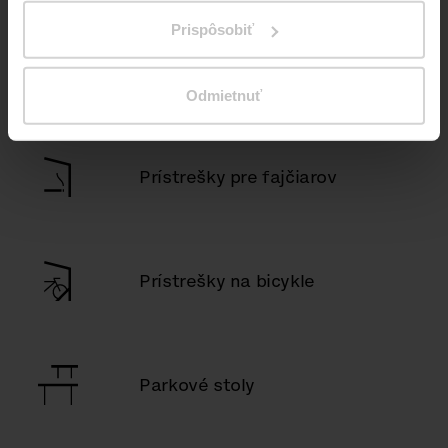
Prispôsobiť
Deti
Odmietnuť
Prístrešky pre fajčiarov
Prístrešky na bicykle
Parkové stoly