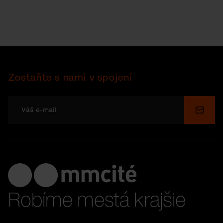
Zostaňte s nami v spojení
Odosl
Robíme mestá krajšie