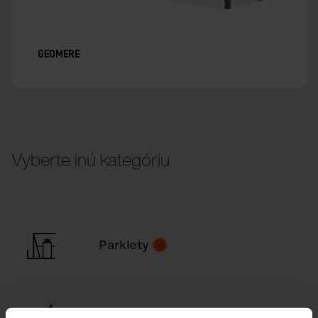
GEOMERE
Vyberte inú kategóriu
Parklety