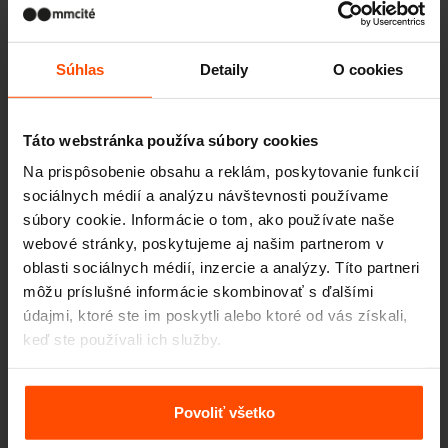
Parkové lavičky a lavice
Súhlas
Detaily
O cookies
Autobusové čakárne a prístrešky
Táto webstránka používa súbory cookies
Na prispôsobenie obsahu a reklám, poskytovanie funkcií
sociálnych médií a analýzu návštevnosti používame
Vonkajšie odpadkové koše
súbory cookie. Informácie o tom, ako používate naše
webové stránky, poskytujeme aj našim partnerom v
oblasti sociálnych médií, inzercie a analýzy. Títo partneri
môžu príslušné informácie skombinovať s ďalšími
Vonkajšie popolníky
údajmi, ktoré ste im poskytli alebo ktoré od vás získali,
keď ste používali ich služby.
Viac informácií nájdete na stránke
Zásady zpracování
osobních údajů
.
Povoliť všetko
Vonkajšie prístrešky, paravány