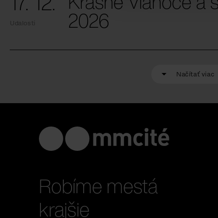
17. 12.
Krásne Vianoce a š
2026
Udalosti
Načítať viac
Robíme mestá
krajšie