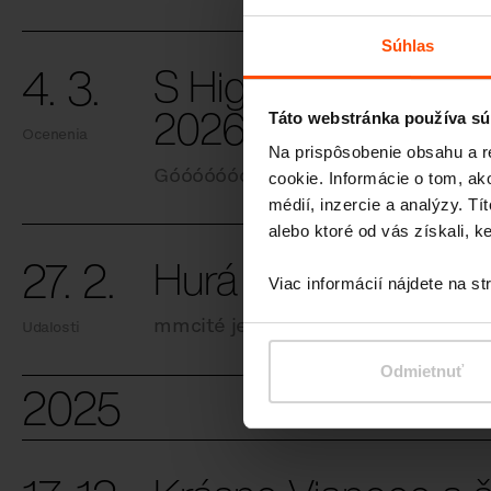
Súhlas
4. 3.
S Highlands až na 
2026
Táto webstránka používa sú
Ocenenia
Na prispôsobenie obsahu a r
Góóóóóóóól!
cookie. Informácie o tom, ak
médií, inzercie a analýzy. Tí
alebo ktoré od vás získali, ke
27. 2.
Hurá za kultúrou do
Viac informácií nájdete na s
mmcité je hlavným partnerom EHM
Udalosti
Odmietnuť
2025