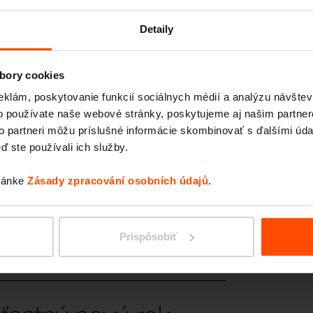
Detaily
vrchol EDIDA
bory cookies
eklám, poskytovanie funkcií sociálnych médií a analýzu návšte
o používate naše webové stránky, poskytujeme aj našim partner
to partneri môžu príslušné informácie skombinovať s ďalšími údaj
ď ste používali ich služby.
 Trenčína!
tránke
Zásady zpracování osobních údajů
.
K 2026
Prispôsobiť