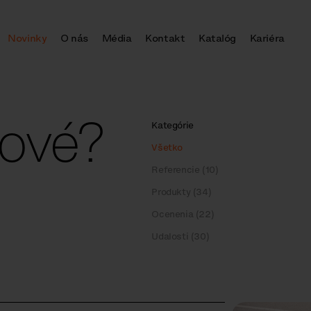
Novinky
O nás
Média
Kontakt
Katalóg
Kariéra
nové?
Kategórie
Všetko
Referencie (10)
Produkty (34)
Ocenenia (22)
Udalosti (30)