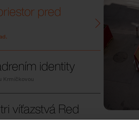
priestor pred
ad.
adrením identity
ou Krmíčkovou
tri víťazstvá Red