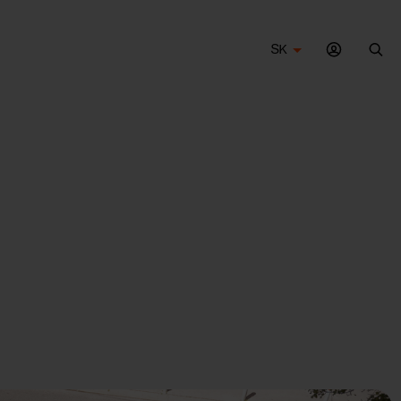
SK
Vyh