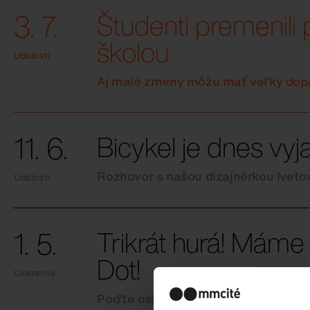
3. 7.
Študenti premenili 
školou
Udalosti
Aj malé zmeny môžu mať veľký dop
11. 6.
Bicykel je dnes vyj
Rozhovor s našou dizajnérkou Ivet
Udalosti
1. 5.
Trikrát hurá! Máme 
Dot!
Ocenenia
Poďte oslavovať s nami.