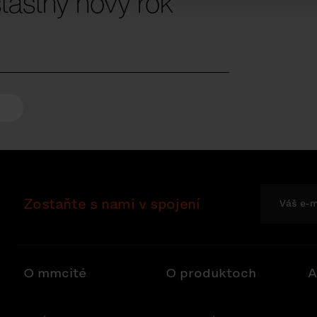
ťastný nový rok
Zostaňte s nami v spojení
O mmcité
O produktoch
A