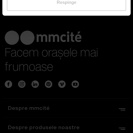
Respinge
Facem orașele mai
frumoase
Despre mmcité
Despre produsele noastre