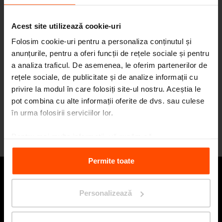
mmcité este partener principal ECoC 2026
Evenimente
Acest site utilizează cookie-uri
2025
Folosim cookie-uri pentru a personaliza conținutul și
anunțurile, pentru a oferi funcții de rețele sociale și pentru
a analiza traficul. De asemenea, le oferim partenerilor de
18. 12.
Happy Holidays and Happy
rețele sociale, de publicitate și de analize informații cu
New Year 2026
Evenimente
privire la modul în care folosiți site-ul nostru. Aceștia le
pot combina cu alte informații oferite de dvs. sau culese
în urma folosirii serviciilor lor.
Încarcă mai multe
Pentru mai multe informații, vă rugăm să
vizitați
Principles Relating to the Processing Personal
Data.
Permite toate
Rămâi în contact cu noi
Personalizează
Depu