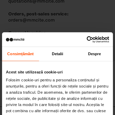
quotations@mmcite.com
Orders, post-sales service:
orders@mmcite.com
General inquiries:
info@mmcite.com
Consimțământ
Detalii
Despre
Alte contacte
Acest site utilizează cookie-uri
Folosim cookie-uri pentru a personaliza conținutul și
anunțurile, pentru a oferi funcții de rețele sociale și pentru
a analiza traficul. De asemenea, le oferim partenerilor de
Departament de marketing
rețele sociale, de publicitate și de analize informații cu
privire la modul în care folosiți site-ul nostru. Aceștia le
pot combina cu alte informații oferite de dvs. sau culese