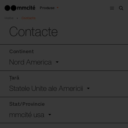
Meniu
Produse
Cau
Home
Contacte
Contacte
Continent
Nord America
Țară
Statele Unite ale Americii
Stat/Provincie
mmcité usa