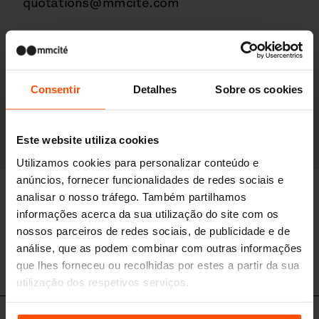
quotations@mmcite.com
Orders, post-sales service:
orders@mmcite.com
General inquiries:
Consentir
Detalhes
Sobre os cookies
info@mmcite.com
Este website utiliza cookies
Utilizamos cookies para personalizar conteúdo e
anúncios, fornecer funcionalidades de redes sociais e
Outros contatos
analisar o nosso tráfego. Também partilhamos
informações acerca da sua utilização do site com os
nossos parceiros de redes sociais, de publicidade e de
análise, que as podem combinar com outras informações
que lhes forneceu ou recolhidas por estes a partir da sua
Departamento de marketing
utilização dos respetivos serviços.
Para mais informações, por favor visite
Principles