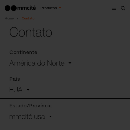
Menu
Produtos
Bus
Home
Contato
Contato
Continente
América do Norte
País
EUA
Estado/Província
mmcité usa