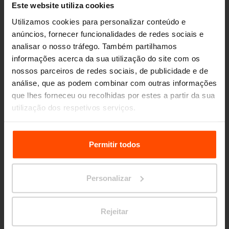
Este website utiliza cookies
Utilizamos cookies para personalizar conteúdo e
anúncios, fornecer funcionalidades de redes sociais e
analisar o nosso tráfego. Também partilhamos
informações acerca da sua utilização do site com os
PP
nossos parceiros de redes sociais, de publicidade e de
análise, que as podem combinar com outras informações
que lhes forneceu ou recolhidas por estes a partir da sua
utilização dos respetivos serviços.
Para mais informações, por favor visite
Principles
Escolher outra categoria
Relating to the Processing Personal Data.
Permitir todos
Personalizar
Crianças
Rejeitar