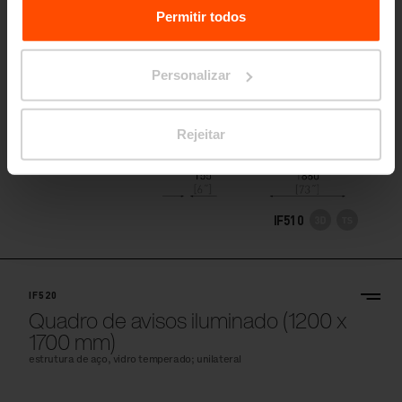
estrutura de aço, vidro temperado; para montagem na parede; com
Relating to the Processing Personal Data.
Permitir todos
iluminação / iluminada
Personalizar
Rejeitar
IF510
IF520
Quadro de avisos iluminado (1200 x
1700 mm)
estrutura de aço, vidro temperado; unilateral