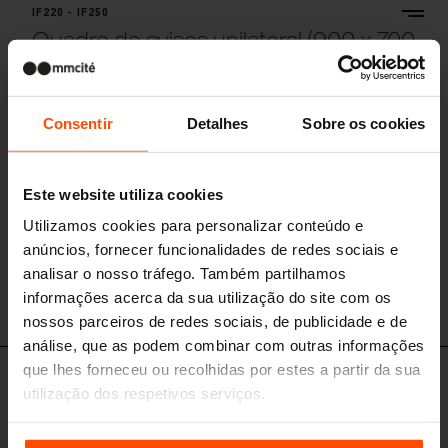
IF220 - IF250
Quadro de avisos unilateral (900 x 700
mm)
estrutura de aço, vidro temperado
Consentir
Detalhes
Sobre os cookies
Este website utiliza cookies
Utilizamos cookies para personalizar conteúdo e
anúncios, fornecer funcionalidades de redes sociais e
analisar o nosso tráfego. Também partilhamos
informações acerca da sua utilização do site com os
IF220
nossos parceiros de redes sociais, de publicidade e de
análise, que as podem combinar com outras informações
que lhes forneceu ou recolhidas por estes a partir da sua
IF510
utilização dos respetivos serviços.
Quadro de avisos iluminado (1200 x
1700 mm)
Para mais informações, por favor visite
Principles