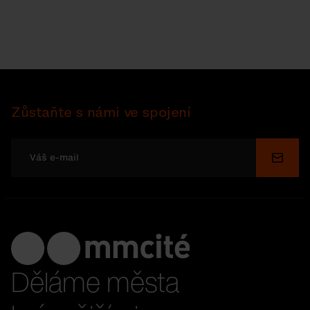
Zůstaňte s námi ve spojení
Odesl
Děláme města