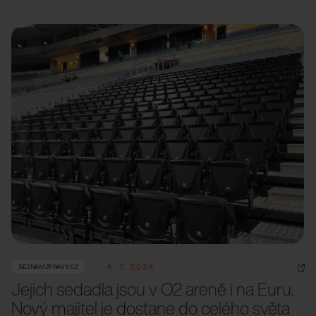
4. 7. 2024
SEZNAMZPRAVY.CZ
Jejich sedadla jsou v O2 areně i na Euru.
Nový majitel je dostane do celého světa