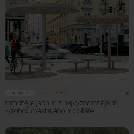
18. 8. 2025
PR.DENIK.CZ
mmcité je jedním z nejvýznamnějších
výrobců městského mobiliáře