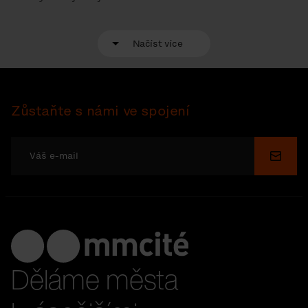
Načíst více
Zůstaňte s námi ve spojení
Odesl
Děláme města