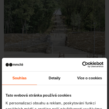
Souhlas
Detaily
Více o cookies
19. 12. 2024
IDNES.CZ
Z trosek vznikl skvělý park. Získal
Evropskou cenu za veřejný prostor 2024
Tato webová stránka používá cookies
K personalizaci obsahu a reklam, poskytování funkcí
sociálních médií a analýze naší návštěvnosti využíváme