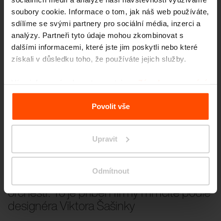
soubory cookie. Informace o tom, jak náš web používáte,
sdílíme se svými partnery pro sociální média, inzerci a
analýzy. Partneři tyto údaje mohou zkombinovat s
dalšími informacemi, které jste jim poskytli nebo které
získali v důsledku toho, že používáte jejich služby.
Více informací naleznete na stránce
Zásady zpracování
osobních údajů
.
Povolit vše
Upravit
7. 10. 2024
EARCH.CZ
Odmítnout
Z komorního tělesa se stal symfonický
orchestr. To je příběh firmy mmcité podle
designéra Viktora Šašinky