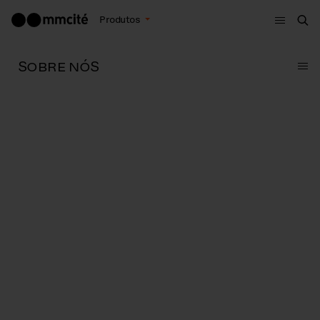
Menu
Produtos
Bus
SOBRE NÓS
Sub