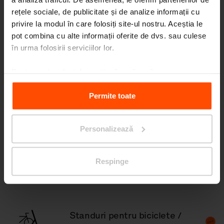
și copertine, perete protecție
rețele sociale, de publicitate și de analize informații cu
privire la modul în care folosiți site-ul nostru. Aceștia le
pot combina cu alte informații oferite de dvs. sau culese
în urma folosirii serviciilor lor.
Adăposturi pentru fumători
Pentru mai multe informații, vă rugăm să
vizitați
Principles Relating to the Processing Personal
Data.
Permite toate
Adăposturi pentru biciclete
și copertine pentru biciclete
Personalizează
Respinge
Mese pentru parc
Standuri pentru biciclete /