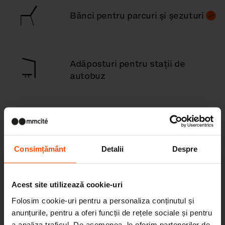
Bănci pentru parcuri și șezuturi
Adăposturi pentru stații de
autobuz
Coșuri de gunoi
Consimțământ
Detalii
Despre
Scrumieră pentru exterior
Acest site utilizează cookie-uri
Folosim cookie-uri pentru a personaliza conținutul și
anunțurile, pentru a oferi funcții de rețele sociale și pentru
Adăposturi în aer liber
a analiza traficul. De asemenea, le oferim partenerilor de