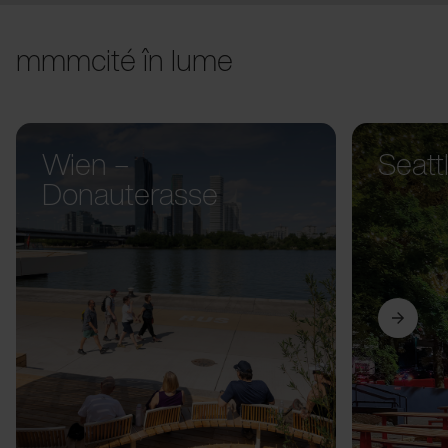
mmmcité în lume
Wien –
Seatt
Donauterasse