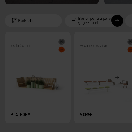
Bănci pentru parcuri
Parklets
și șezuturi
Insula Culturii
Mesaj pentru viitor
PLATFORM
MORSE