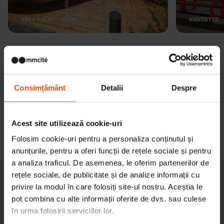
Wien
VERA SOLO
RAUTSTER
Străzi și parcuri peste tot în lume. Aceasta este
o provocare pe care o acceptăm atât cu mândrie
cât și cu responsabilitate. Cream cu bucurie
Consimțământ
Detalii
Despre
pentru spațiul public.
Acest site utilizează cookie-uri
Proiectele noastre
Folosim cookie-uri pentru a personaliza conținutul și
anunțurile, pentru a oferi funcții de rețele sociale și pentru
a analiza traficul. De asemenea, le oferim partenerilor de
rețele sociale, de publicitate și de analize informații cu
Credem în
privire la modul în care folosiți site-ul nostru. Aceștia le
pot combina cu alte informații oferite de dvs. sau culese
îmbunătățirea vieții din
în urma folosirii serviciilor lor.