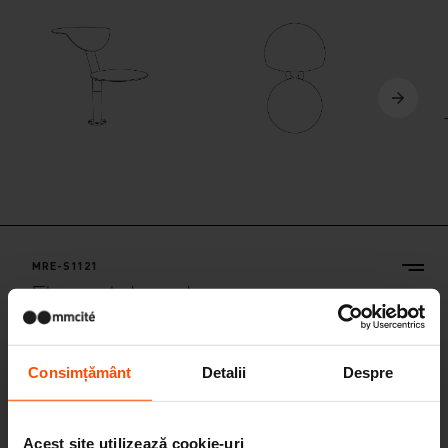
MRE-S1121
Element de ședere
structură și spătar din oțel, șezut din lemn
Consimțământ
Detalii
Despre
Acest site utilizează cookie-uri