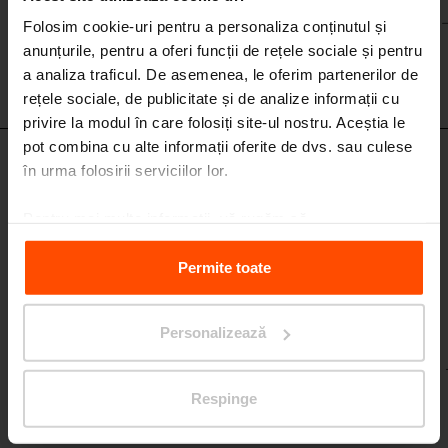
Folosim cookie-uri pentru a personaliza conținutul și
anunțurile, pentru a oferi funcții de rețele sociale și pentru
a analiza traficul. De asemenea, le oferim partenerilor de
rețele sociale, de publicitate și de analize informații cu
privire la modul în care folosiți site-ul nostru. Aceștia le
pot combina cu alte informații oferite de dvs. sau culese
în urma folosirii serviciilor lor.
MRE-S4121
Element de ședere
structură și spătar din oțel, șezut din HPL
Pentru mai multe informații, vă rugăm să
vizitați
Principles Relating to the Processing Personal
Data.
Permite toate
Personalizează
Respinge