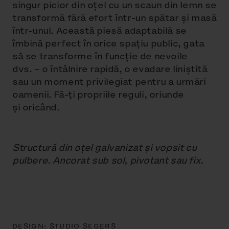
singur picior din oțel cu un scaun din lemn se
transformă fără efort într-un spătar și masă
într-unul. Această piesă adaptabilă se
îmbină perfect în orice spațiu public, gata
să se transforme în funcție de nevoile
dvs. – o întâlnire rapidă, o evadare liniștită
sau un moment privilegiat pentru a urmări
oamenii. Fă-ți propriile reguli, oriunde
și oricând.
Structură din oțel galvanizat și vopsit cu
pulbere. Ancorat sub sol, pivotant sau fix.
DESIGN:
STUDIO SEGERS