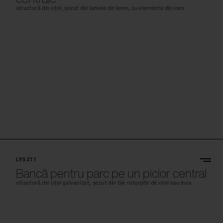
structură din oțel, șezut din lamele de lemn, cu elemente din inox
LVS211
Bancă pentru parc pe un picior central
structură din oțel galvanizat, șezut din tije rotunjite de oțel sau inox