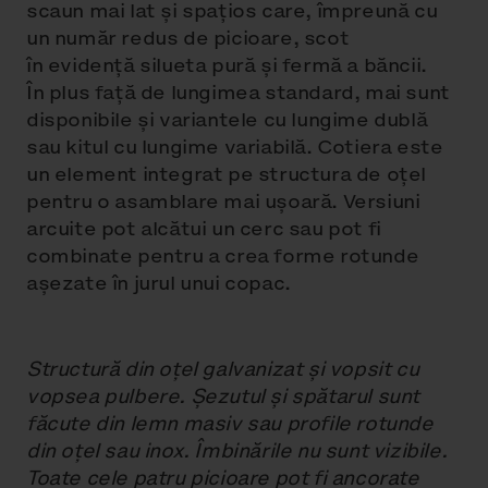
scaun mai lat şi spaţios care, împreună cu
un număr redus de picioare, scot
în evidenţă silueta pură şi fermă a băncii.
În plus faţă de lungimea standard, mai sunt
disponibile şi variantele cu lungime dublă
sau kitul cu lungime variabilă. Cotiera este
un element integrat pe structura de oțel
pentru o asamblare mai ușoară. Versiuni
arcuite pot alcătui un cerc sau pot fi
combinate pentru a crea forme rotunde
aşezate în jurul unui copac.
Structură din oțel galvanizat și vopsit cu
vopsea pulbere. Șezutul și spătarul sunt
făcute din lemn masiv sau profile rotunde
din oțel sau inox. Îmbinările nu sunt vizibile.
Toate cele patru picioare pot fi ancorate