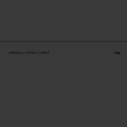
LVS32-a / LVZ60 / LVZ61