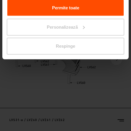
vizitați
Principles Relating to the Processing Personal
LVS31-a / LVS60 / LVS61 / LVS62
Data.
Permite toate
Personalizează
Respinge
LVS31-a / LVZ60 / LVZ61 / LVZ62