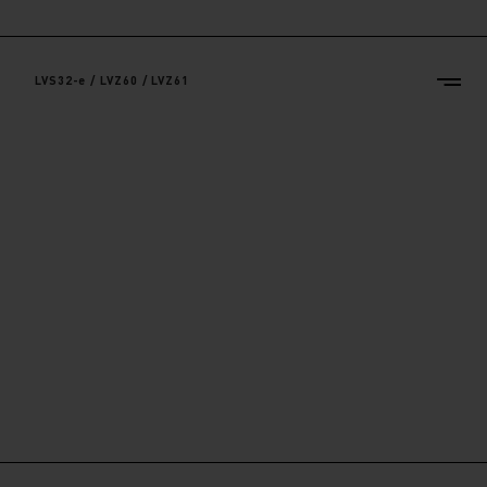
LVS32-e / LVZ60 / LVZ61