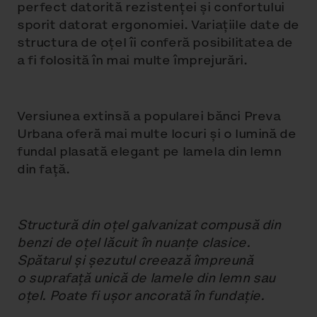
perfect datorită rezistenţei şi confortului
sporit datorat ergonomiei. Variaţiile date de
structura de oţel îi conferă posibilitatea de
a fi folosită în mai multe împrejurări.
Versiunea extinsă a popularei bănci Preva
Urbana oferă mai multe locuri și o lumină de
fundal plasată elegant pe lamela din lemn
din față.
Structură din oţel galvanizat compusă din
benzi de oţel lăcuit în nuanţe clasice.
Spătarul şi șezutul creează împreună
o suprafaţă unică de lamele din lemn sau
oţel. Poate fi uşor ancorată în fundaţie.