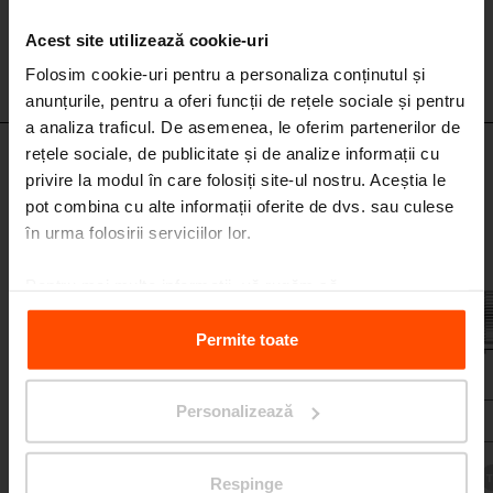
Acest site utilizează cookie-uri
Folosim cookie-uri pentru a personaliza conținutul și
anunțurile, pentru a oferi funcții de rețele sociale și pentru
a analiza traficul. De asemenea, le oferim partenerilor de
rețele sociale, de publicitate și de analize informații cu
LPU251 - LPU252
privire la modul în care folosiți site-ul nostru. Aceștia le
Bancă pentru parc cu spătar și cotiere
pot combina cu alte informații oferite de dvs. sau culese
structură din oțel galvanizat, șezut și spătar din tije rotunjite de oțel
în urma folosirii serviciilor lor.
galvanizat sau inox
Pentru mai multe informații, vă rugăm să
vizitați
Principles Relating to the Processing Personal
Data.
Permite toate
Personalizează
Respinge