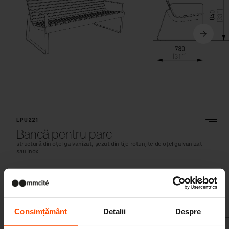
LPU221
Bancă pentru parc
structură din oțel galvanizat, șezut din tije rotunjite de oțel galvanizat
sau inox
Consimțământ
Detalii
Despre