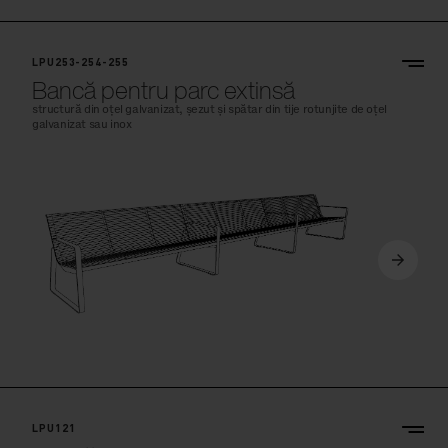
LPU253-254-255
Bancă pentru parc extinsă
structură din oțel galvanizat, șezut și spătar din tije rotunjite de oțel
galvanizat sau inox
LPU121