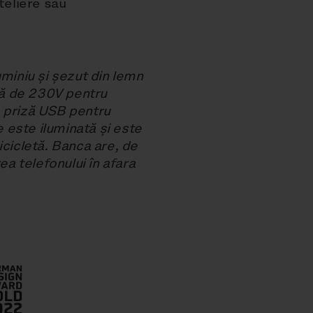
oteliere sau
miniu și șezut din lemn
iză de 230V pentru
 o priză USB pentru
e este iluminată și este
icicletă. Banca are, de
 telefonului în afara