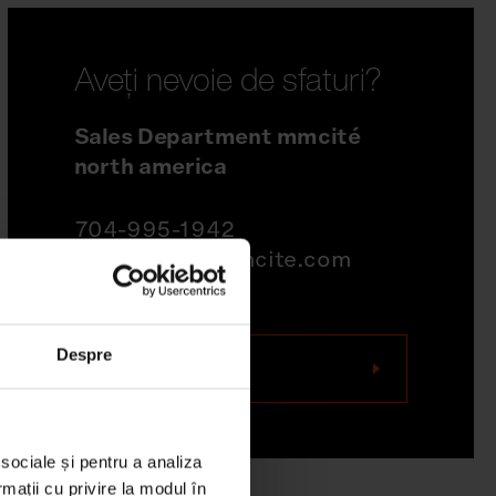
Aveți nevoie de sfaturi?
Sales Department mmcité
north america
704-995-1942
quotations@mmcite.com
Despre
Contactați-ne
 sociale și pentru a analiza
rmații cu privire la modul în