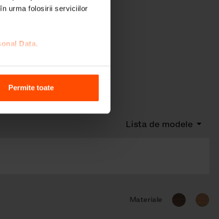
n urma folosirii serviciilor
sonal Data.
Permite toate
Lista de modele
Materiale