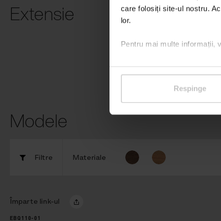
Extensie
care folosiți site-ul nostru. A
lor.
încărcare e-b
Pentru mai multe informații, 
Respinge
Modele
Filtre
Materiale
Împarte link-ul
EBQ110-01