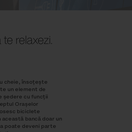
 te relaxezi.
cu cheie, însoțește
este un element de
 ședere cu funcții
eptul Orașelor
losesc biciclete
 în această bancă doar un
ta poate deveni parte