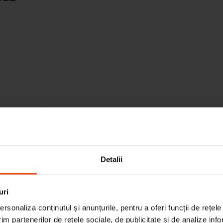
Jatoba FSC®
C167403
Detalii
uri
rsonaliza conținutul și anunțurile, pentru a oferi funcții de rețele
im partenerilor de rețele sociale, de publicitate și de analize info