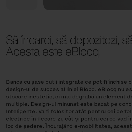
Să încarci, să depozitezi, să
Acesta este eBlocq.
Banca cu șase cutii integrate ce pot fi închise 
design-ul de succes al liniei Blocq. eBlocq nu 
stocare inestetic, ci mai degrabă un element de
multiple. Design-ul minunat este bazat pe conc
Inteligente. Va fi folositor atât pentru cei ce fo
electrice în fiecare zi, cât și pentru cei ce văd
loc de ședere. Încurajând e‑mobilitatea, aceas