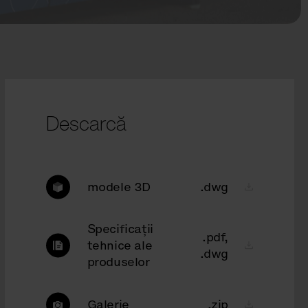
Descarcă
modele 3D
.dwg
Specificații
.pdf,
tehnice ale
.dwg
produselor
Galerie
.zip