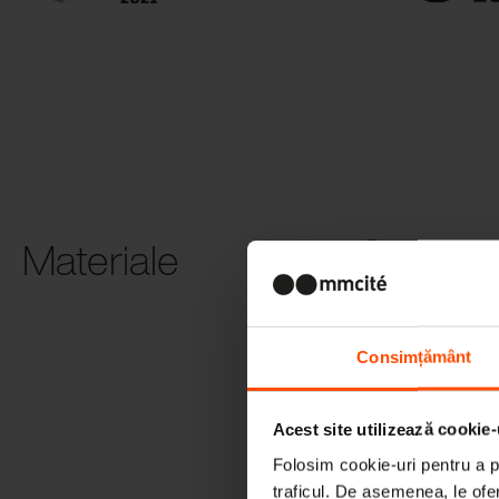
Materiale
Lemn tratat
termic
Consimțământ
Acest site utilizează cookie-
Folosim cookie-uri pentru a pe
traficul. De asemenea, le ofer