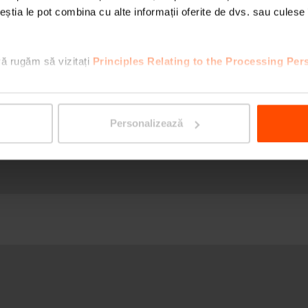
ceștia le pot combina cu alte informații oferite de dvs. sau culese î
ike
încărcare USB
vă rugăm să vizitați
Principles Relating to the Processing Per
Personalizează