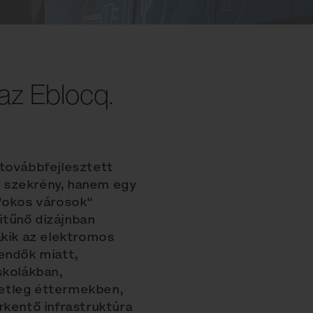
 az Eblocq.
 továbbfejlesztett
 szekrény, hanem egy
 "okos városok"
itűnő dizájnban
akik az elektromos
eendők miatt,
skolákban,
setleg éttermekben,
rkentő infrastruktúra