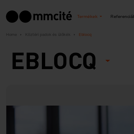
Termékek
Referenciá
Home
Köztéri padok és ülőkék
Eblocq
EBLOCQ