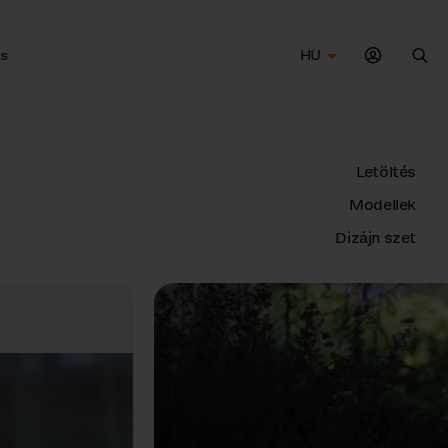
s
HU
Ker
Letöltés
Modellek
Dizájn szet