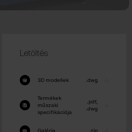
Letöltés
3D modellek
.dwg
Termékek
.pdf,
műszaki
.dwg
specifikációja
Galéria
.zip