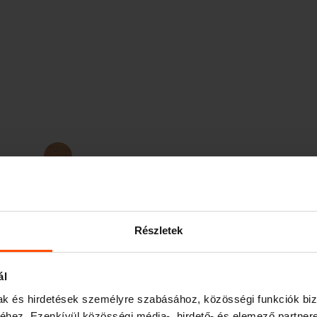
Jatoba FSC®
C167403
Részletek
ál
mak és hirdetések személyre szabásához, közösségi funkciók biz
hez. Ezenkívül közösségi média-, hirdető- és elemező partner