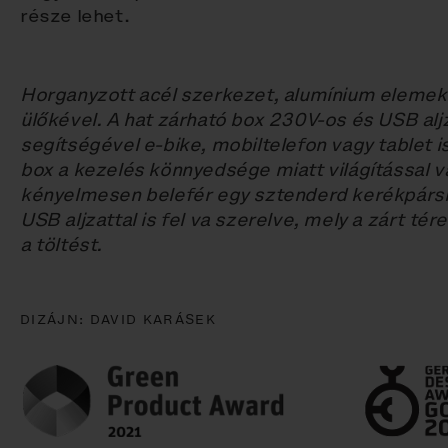
része lehet.
Horganyzott acél szerkezet, alumínium eleme
ülőkével. A hat zárható box 230V-os és USB alj
segítségével e‑bike, mobiltelefon vagy tablet i
box a kezelés könnyedsége miatt világítással va
kényelmesen belefér egy sztenderd kerékpársisa
USB aljzattal is fel va szerelve, mely a zárt tére
a töltést.
DIZÁJN:
DAVID KARÁSEK