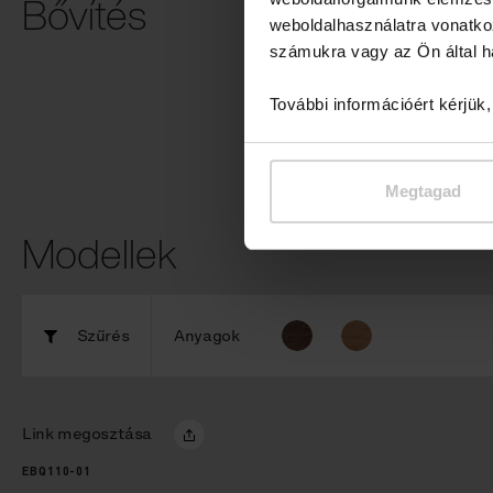
Bővítés
weboldalhasználatra vonatko
számukra vagy az Ön által ha
eBike töltés
További információért kérjük
Megtagad
Modellek
Szűrés
Anyagok
Link megosztása
EBQ110-01