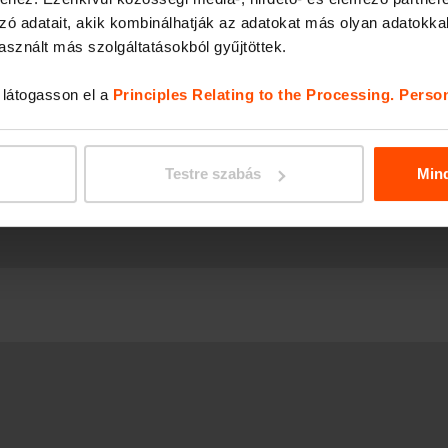
zó adatait, akik kombinálhatják az adatokat más olyan adatokka
sznált más szolgáltatásokból gyűjtöttek.
USB töltés
, látogasson el a
Principles Relating to the Processing. Perso
Testre szabás
Min