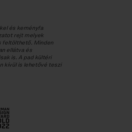
kkel és keményfa
zatot rejt melyek
s feltölthető. Minden
n ellátva és
k is. A pad kültéri
n kívül is lehetővé teszi