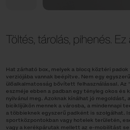
Töltés, tárolás, pihenés. Ez
Hat zárható box, melyek a blocq köztéri padok
verziójába vannak beépítve. Nem egy egyszerű
ülőalkalmatosság bővített felhasználással. Az
eszméje ebben a padban egy tényleg okos és k
nyilvánul meg. Azoknak kínálhat jó megoldást, 
biciklijükön mennek a városba, a mindennapi t
a többieknek egyszerű padként is szolgálhat. I
sportközpontokban vagy hotelek területén, e
vagy a kerékpárutak mellett az e‑mobilitást se