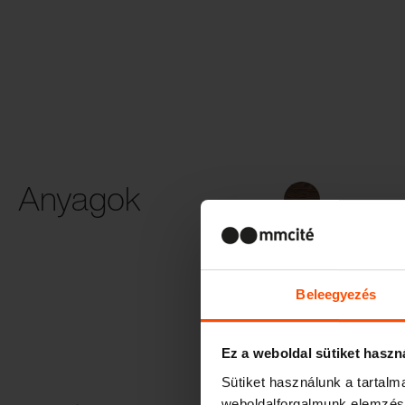
Anyagok
Termofa
Beleegyezés
Ez a weboldal sütiket haszn
Sütiket használunk a tartal
weboldalforgalmunk elemzésé