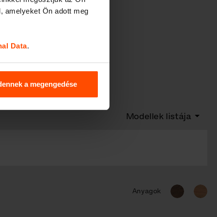
l, amelyeket Ön adott meg
nal Data
.
dennek a megengedése
Modellek listája
Anyagok