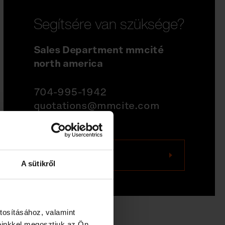
Segítsére van szüksége?
Sales Department mmcité
north america
704-995-1942
quotations@mmcite.com
Keressen minket
A sütikről
tosításához, valamint
einkkel megosztjuk az Ön