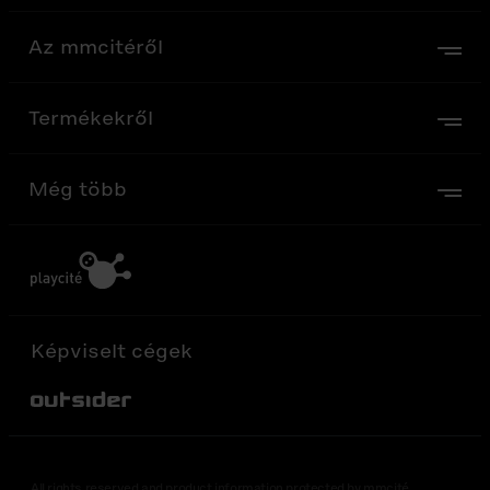
Az mmcitéről
Termékekről
Még több
Képviselt cégek
Out-Sider
All rights reserved and product information protected by mmcité