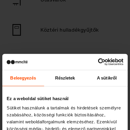
Köztéri hulladékgyűjtők
Köztéri hamutartó
Beleegyezés
Részletek
A sütikről
Gyerekek
Ez a weboldal sütiket használ
Sütiket használunk a tartalmak és hirdetések személyre
szabásához, közösségi funkciók biztosításához,
Kültéri lefedések, paraván
valamint weboldalforgalmunk elemzéséhez. Ezenkívül
közösségi média-, hirdető- és elemező partnereinkkel