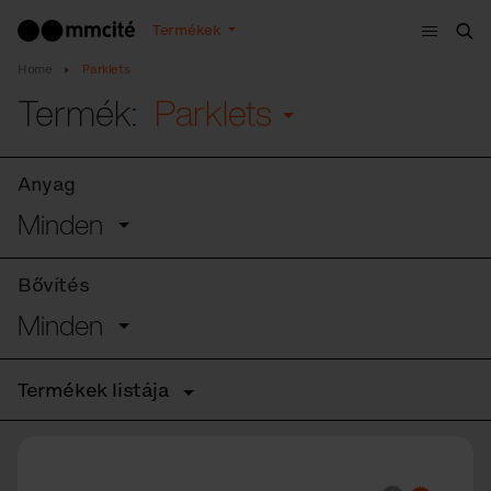
Menü
Termékek
Ker
Home
Parklets
Termék:
Parklets
Anyag
Minden
Bővítés
Minden
Termékek listája