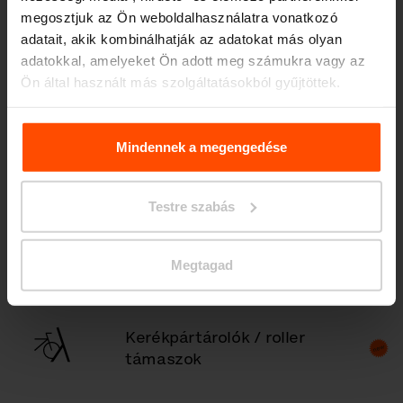
megosztjuk az Ön weboldalhasználatra vonatkozó
adatait, akik kombinálhatják az adatokat más olyan
adatokkal, amelyeket Ön adott meg számukra vagy az
Fedett dohányzóhely
Ön által használt más szolgáltatásokból gyűjtöttek.
További információért kérjük, látogasson el a
Principles
Relating to the Processing. Personal Data
.
Mindennek a megengedése
Fedett kerékpártárolók
Testre szabás
Köztéri asztal
Megtagad
Kerékpártárolók / roller
támaszok