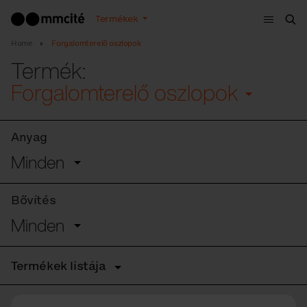
Menü
Termékek
Ker
Home
Forgalomterelő oszlopok
Termék:
Forgalomterelő oszlopok
Anyag
Minden
Bővítés
Minden
Termékek listája