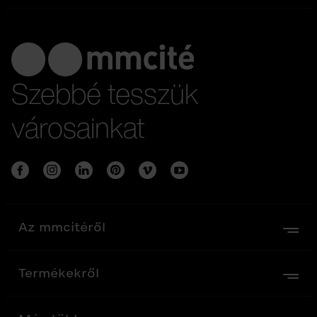
Szebbé tesszük
városainkat
Az mmcitéről
Termékekről