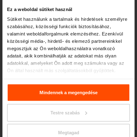
Ez a weboldal sütiket használ
Sütiket használunk a tartalmak és hirdetések személyre
szabásához, közösségi funkciók biztosításához,
valamint weboldalforgalmunk elemzéséhez. Ezenkívül
közösségi média-, hirdető- és elemező partnereinkkel
megosztjuk az Ön weboldalhasználatra vonatkozó
adatait, akik kombinálhatják az adatokat más olyan
adatokkal, amelyeket Ön adott meg számukra vagy az
Ön által használt más szolgáltatásokból gyűjtöttek.
További információért kérjük, látogasson el a
Principles
Relating to the Processing. Personal Data
.
Mindennek a megengedése
Testre szabás
Megtagad
HOPOP500