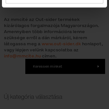
Az mmcité az Out-sider termékek
kizárólagos forgalmazója Magyarországon.
Amennyiben több információra lenne
szüksége erről a dán márkáról, kérem
látogassa meg a
www.out-sider.dk
honlapot,
vagy lépjen velünk kapcsolatba az
info@mmcite.hu
címen.
Keressen minket
Új kategória választása