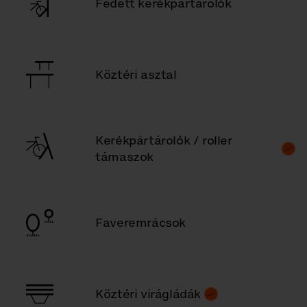
Fedett kerékpártárolók
Köztéri asztal
Kerékpártárolók / roller
támaszok
Faveremrácsok
Köztéri virágládák