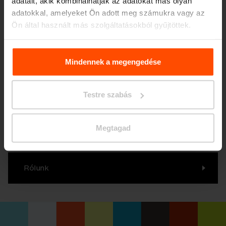
adatait, akik kombinálhatják az adatokat más olyan
köszönhetően jobb
adatokkal, amelyeket Ön adott meg számukra vagy az
Ön által használt más szolgáltatásokból gyűjtöttek.
életünk lehet
a városokban
További információért kérjük, látogasson el a
Principles
Relating to the Processing. Personal Data
.
Mindennek a megengedése
Korábban a lehető legrövidebb útvonalat kerestük,
Testre szabás
mostanában egyre több időt töltünk a szabadban.
A közterekkel együttváltozunk mi is. Büszkék vagyunk
arra, hogy pont ezeken a helyeken jelenhetnek meg
a bútoraink, így kellemesebbé tehetjük az emberek életét
Megtagad
világszerte.
Rólunk