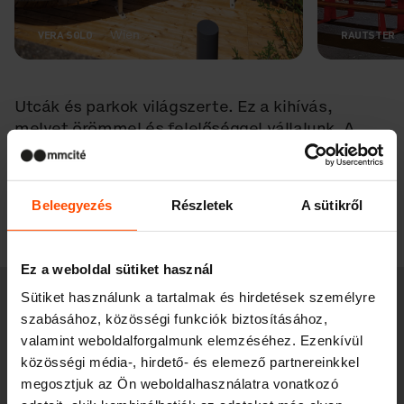
Wien
VERA SOLO
RAUTSTER
Utcák és parkok világszerte. Ez a kihívás,
melyet örömmel és felelőséggel vállalunk. A
közterek iránti szeretetünkkel alkotunk.
Projektjeink
Beleegyezés
Részletek
A sütikről
Ez a weboldal sütiket használ
Sütiket használunk a tartalmak és hirdetések személyre
Hiszünk benne,
szabásához, közösségi funkciók biztosításához,
hogy a minőségi
valamint weboldalforgalmunk elemzéséhez. Ezenkívül
közösségi média-, hirdető- és elemező partnereinkkel
dizájnnak
megosztjuk az Ön weboldalhasználatra vonatkozó