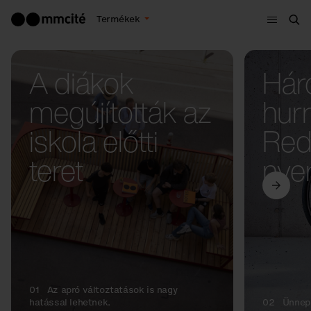
Menü
Termékek
Ker
A diákok
Hár
megújították az
hur
iskola előtti
Red 
teret
nye
01
Az apró változtatások is nagy
hatással lehetnek.
02
Ünnepe