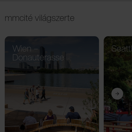
mmcité világszerte
Wien –
Seatt
Donauterasse