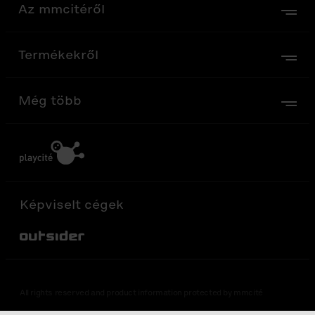
Az mmcitéről
Termékekről
Még több
Képviselt cégek
Out-Sider
All rights reserved and product information protected by mmcité
Coded by DesignDev. Haunted by creepy.