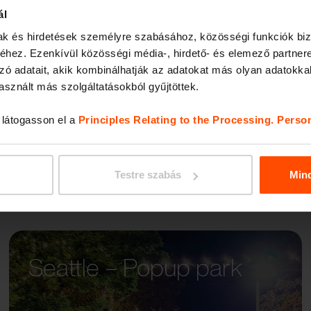
ál
mak és hirdetések személyre szabásához, közösségi funkciók biz
MINIU
hez. Ezenkívül közösségi média-, hirdető- és elemező partner
zó adatait, akik kombinálhatják az adatokat más olyan adatokka
sznált más szolgáltatásokból gyűjtöttek.
, látogasson el a
Principles Relating to the Processing. Perso
Testre szabás
Min
Seattle – Popup park