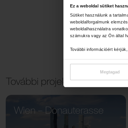
Ez a weboldal sütiket haszn
Sütiket használunk a tartal
weboldalforgalmunk elemzésé
weboldalhasználatra vonatko
számukra vagy az Ön által ha
További információért kérjük
Megtagad
További projektek
Wien – Donauterasse