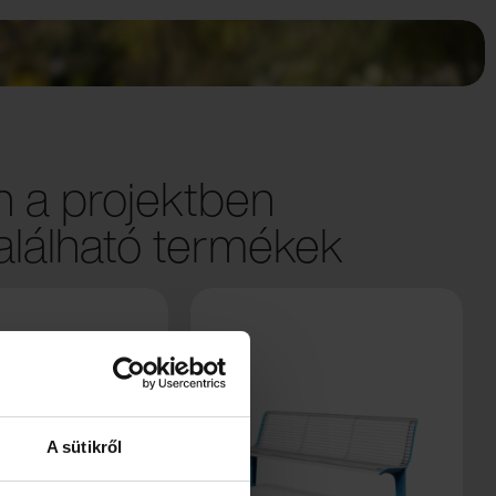
 a projektben
lálható termékek
A sütikről