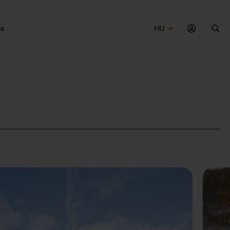
s
HU
Ker