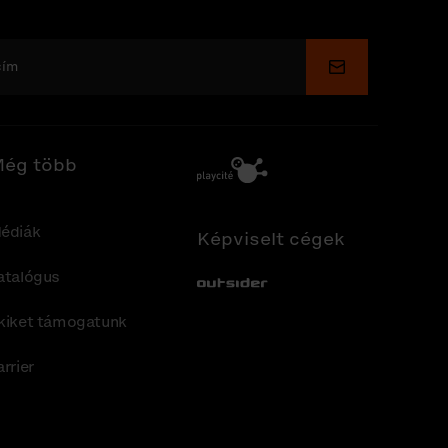
Küldés
ég több
édiák
Képviselt cégek
atalógus
Out-Sider
kiket támogatunk
arrier