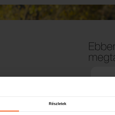
Ebben
megta
Részletek