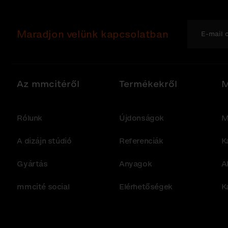
Maradjon velünk kapcsolatban
Az mmcitéről
Termékekről
M
Rólunk
Újdonságok
M
A dizájn stúdió
Referenciák
K
Gyártás
Anyagok
A
mmcité social
Elérhetőségek
K