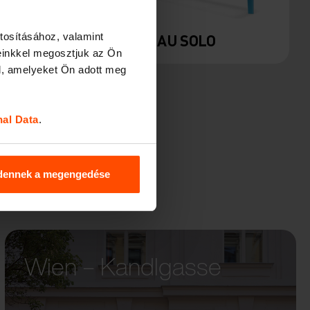
tosításához, valamint
M
EMAU SOLO
einkkel megosztjuk az Ön
l, amelyeket Ön adott meg
nal Data
.
dennek a megengedése
Wien – Kandlgasse