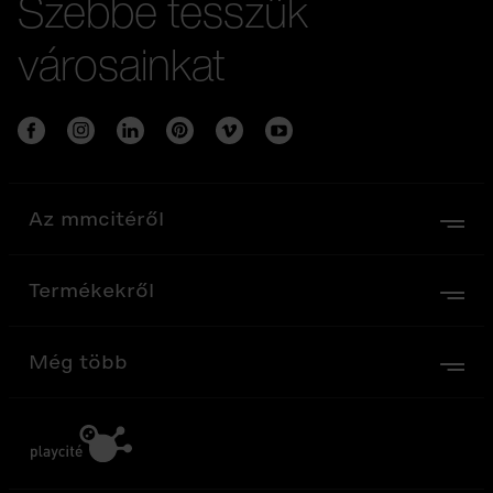
Szebbé tesszük
városainkat
Az mmcitéről
Termékekről
Még több