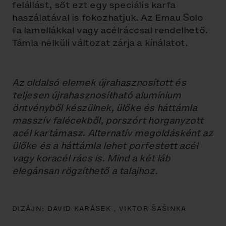
felállást, sőt ezt egy speciális karfa
haszálatával is fokozhatjuk. Az Emau Solo
fa lamellákkal vagy acélráccsal rendelhető.
Támla nélküli változat zárja a kínálatot.
Az oldalsó elemek újrahasznosított és
teljesen újrahasznosítható alumínium
öntvényből készülnek, ülőke és háttámla
masszív falécekből, porszórt horganyzott
acél kartámasz. Alternatív megoldásként az
ülőke és a háttámla lehet porfestett acél
vagy koracél rács is. Mind a két láb
elegánsan rögzíthető a talajhoz.
DIZÁJN:
DAVID KARÁSEK ,
VIKTOR ŠAŠINKA