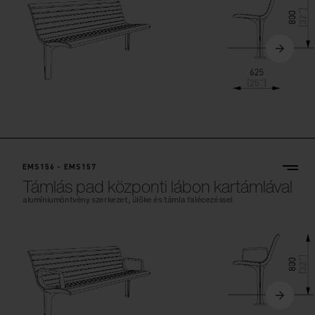
EMS156 - EMS157
Támlás pad központi lábon kartámlával
alumíniumöntvény szerkezet, ülőke és támla falécezéssel