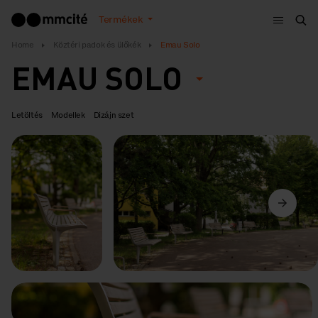
Menü
Termékek
Ker
Home
Köztéri padok és ülőkék
Emau Solo
EMAU SOLO
Letöltés
Modellek
Dizájn szet
Előző
Következő