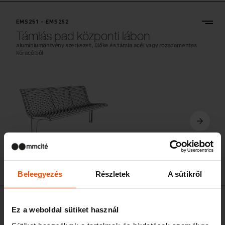
EMS251 - EMS252
Támlás pad központi lábon
alumíniumöntvény szerkezet, ülőke és támla acél vagy rozsdamentes
köracélból
EMS2
Beleegyezés
Részletek
A sütikről
EMS256 - EMS257
Ez a weboldal sütiket használ
Támlás pad központi lábon kartámlával