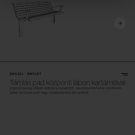
EMS456 - EMS457
Támlás pad központi lábon kartámlával
ergonómiailag idősek számára kialakított, alumíniumöntvény szerkezet,
ülőke és támla acél vagy rozsdamentes köracélból