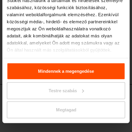
Sütiket használunk a tartalmak és hirdetések személyre
alumíniumöntvény szerkezet, ülőke és támla acél vagy rozsdamentes
szabásához, közösségi funkciók biztosításához,
köracélból
valamint weboldalforgalmunk elemzéséhez. Ezenkívül
közösségi média-, hirdető- és elemező partnereinkkel
megosztjuk az Ön weboldalhasználatra vonatkozó
adatait, akik kombinálhatják az adatokat más olyan
adatokkal, amelyeket Ön adott meg számukra vagy az
Ön által használt más szolgáltatásokból gyűjtöttek.
További információért kérjük, látogasson el a
Principles
Relating to the Processing. Personal Data
.
Mindennek a megengedése
Testre szabás
EMS356 - EMS357
Támlás pad központi lábon kartámlával
Megtagad
ergonómiailag idősek számára kialakított, alumíniumöntvény szerkezet,
ülőke és támla falécezéssel