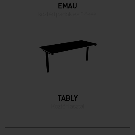
EMAU
köztéri padok és ülőkék
TABLY
Köztéri asztal