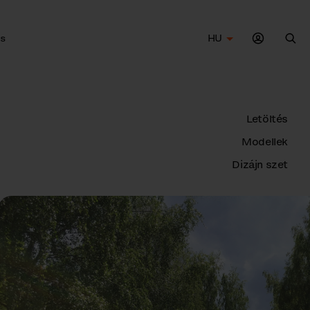
s
HU
Ker
Letöltés
Modellek
Dizájn szet