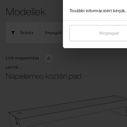
Modellek
További információért kérjük
Szűrés
Anyagok
B
Megtagad
Link megosztása
LQS110
Napelemes köztéri pad