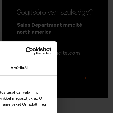
Segítsére van szüksége?
Sales Department mmcité
north america
704-995-1942
quotations@mmcite.com
A sütikről
Keressen minket
tosításához, valamint
einkkel megosztjuk az Ön
l, amelyeket Ön adott meg