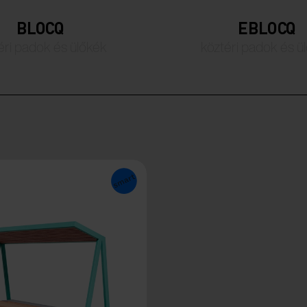
BLOCQ
EBLOCQ
éri padok és ülőkék
köztéri padok és ü