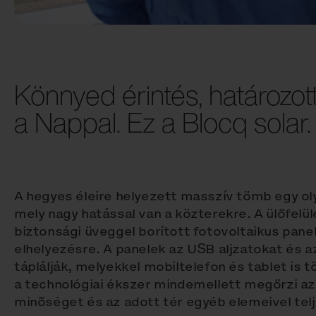
Könnyed érintés, határozot
a Nappal. Ez a Blocq solar.
A hegyes éleire helyezett masszív tömb egy oly
mely nagy hatással van a közterekre. A ülőfelül
biztonsági üveggel borított fotovoltaikus pane
elhelyezésre. A panelek az USB aljzatokat és az
táplálják, melyekkel mobiltelefon és tablet is t
a technológiai ékszer mindemellett megőrzi az
minõséget és az adott tér egyéb elemeivel tel