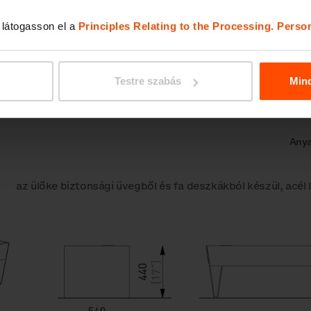
, látogasson el a
Principles Relating to the Processing. Perso
ővítés
Testre szabás
Min
Any
az ülőke biztonsági üvegből és fa deszkákból készül, acél 