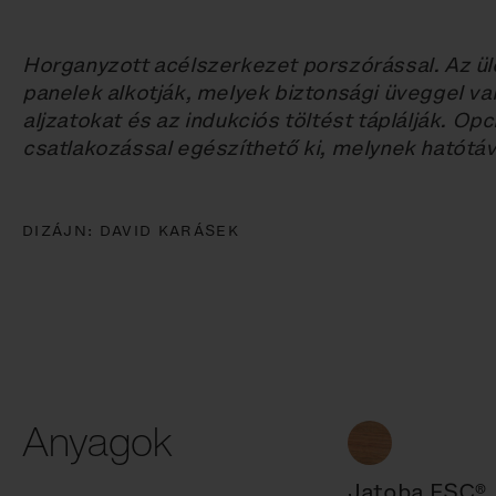
Horganyzott acélszerkezet porszórással. Az ül
panelek alkotják, melyek biztonsági üveggel v
aljzatokat és az indukciós töltést táplálják. Opc
csatlakozással egészíthető ki, melynek hatótá
DIZÁJN:
DAVID KARÁSEK
Anyagok
Jatoba FSC®