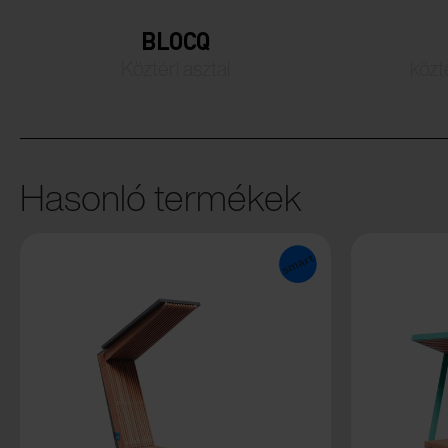
BLOCQ
Köztéri asztal
közt
Hasonló termékek