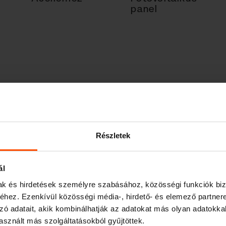
panel
li
USB töltés
Wi-Fi
Részletek
ál
mak és hirdetések személyre szabásához, közösségi funkciók biz
hez. Ezenkívül közösségi média-, hirdető- és elemező partner
zó adatait, akik kombinálhatják az adatokat más olyan adatokka
sznált más szolgáltatásokból gyűjtöttek.