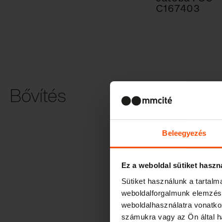
C167403
Bővítés
Vezeték nélkü
töltés
Beleegyezés
Ez a weboldal sütiket haszn
Sütiket használunk a tartal
weboldalforgalmunk elemzésé
weboldalhasználatra vonatko
számukra vagy az Ön által ha