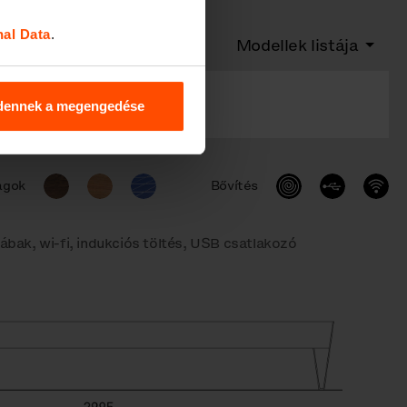
nal Data
.
Modellek listája
dennek a megengedése
agok
Bővítés
lábak, wi-fi, indukciós töltés, USB csatlakozó