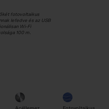
őkét fotovoltaikus
annak lefedve és az USB
ionálisan Wi-Fi
volsága 100 m.
Acéllemez
Fotovoltaikus