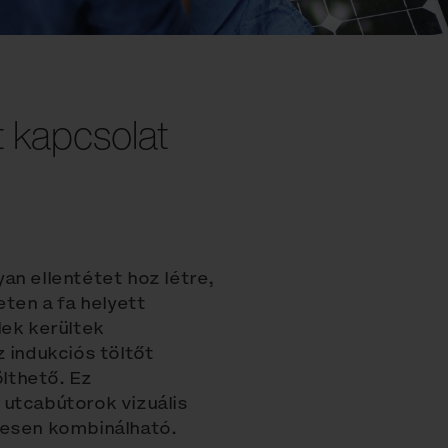
t kapcsolat
an ellentétet hoz létre,
eten a fa helyett
lek kerültek
 indukciós töltőt
ölthető. Ez
 utcabútorok vizuális
jesen kombinálható.