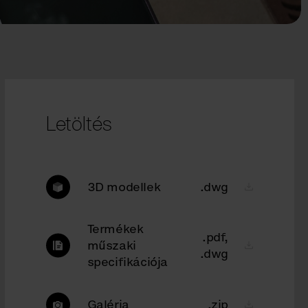
Letöltés
3D modellek
.dwg
Termékek
.pdf,
műszaki
.dwg
specifikációja
Galéria
.zip