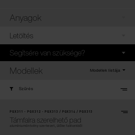
Anyagok
Letöltés
Segítsére van szüksége?
Modellek
Modellek listája
Szűrés
PQX311 - PQX312 - PQX313 / PQX314 / PQX313
Támfalra szerelhető pad
alumíniumöntvény szerkezet, ülőke falécekből