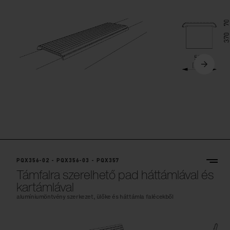
PQX356-02 - PQX356-03 - PQX357
Támfalra szerelhető pad háttámlával és
kartámlával
alumíniumöntvény szerkezet, ülőke és háttámla falécekből