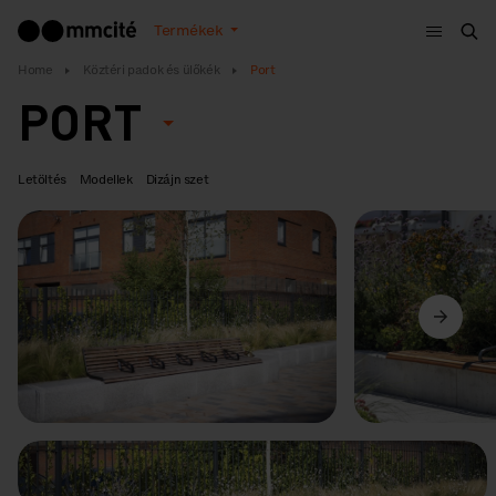
Menü
Termékek
Ker
Home
Köztéri padok és ülőkék
Port
PORT
Letöltés
Modellek
Dizájn szet
Előző
Következő