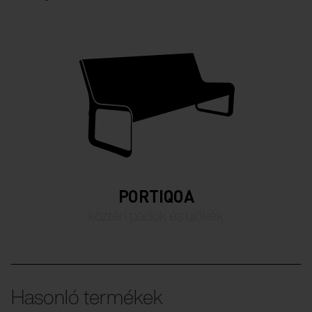
PORTIQOA
köztéri padok és ülőkék
Hasonló termékek