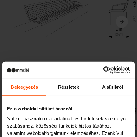
PQX351 - PQX352 - PQX353 / PQX354 / PQX355
Támfalra szerelhető pad háttámlával
Beleegyezés
Részletek
A sütikről
alumíniumöntvény szerkezet, ülőke és háttámla falécekből
Ez a weboldal sütiket használ
Sütiket használunk a tartalmak és hirdetések személyre
szabásához, közösségi funkciók biztosításához,
valamint weboldalforgalmunk elemzéséhez. Ezenkívül