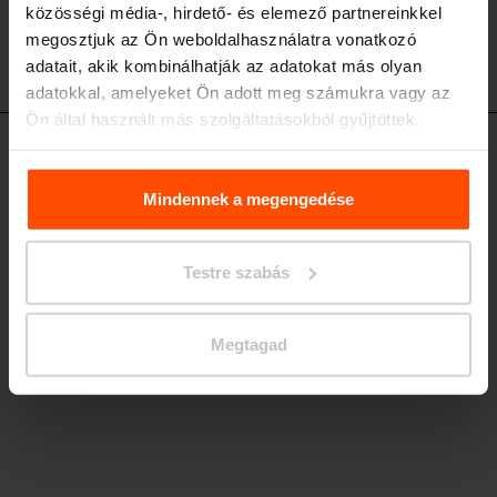
közösségi média-, hirdető- és elemező partnereinkkel
megosztjuk az Ön weboldalhasználatra vonatkozó
adatait, akik kombinálhatják az adatokat más olyan
adatokkal, amelyeket Ön adott meg számukra vagy az
Ön által használt más szolgáltatásokból gyűjtöttek.
PQX-R152 - PQX-R153
További információért kérjük, látogasson el a
Principles
Támlás pad
Relating to the Processing. Personal Data
.
Mindennek a megengedése
oldalsó szerkezet alumíniumöntvényből, acél szerkezet és láb, ülőke és
támla fa lécekből, központi forgó lábon
Testre szabás
Megtagad