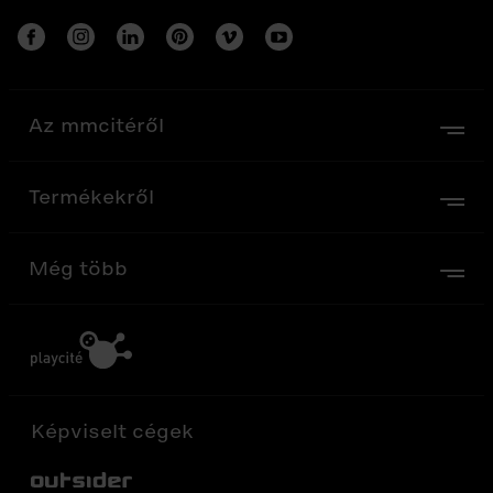
Az mmcitéről
Termékekről
Még több
Képviselt cégek
Out-Sider