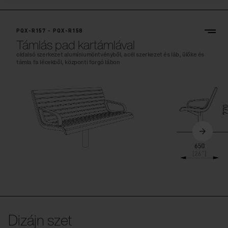
PQX-R157 - PQX-R158
Támlás pad kartámlával
oldalsó szerkezet alumíniumöntvényből, acél szerkezet és láb, ülőke és
támla fa lécekből, központi forgó lábon
Dizájn szet