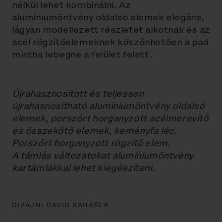
nélkül lehet kombinálni. Az
alumíniumöntvény oldalsó elemek elegáns,
lágyan modellezett részletet alkotnak és az
acél rögzítőelemeknek köszönhetően a pad
mintha lebegne a felület felett.
Újrahasznosított és teljessen
újrahasnosítható alumíniumöntvény oldalsó
elemek, porszórt horganyzott acélmerevítő
és összekötő elemek, keményfa léc.
Porszórt horganyzott rögzítő elem.
A támlás változatokat alumíniumöntvény
kartámlákkal lehet kiegészíteni.
DIZÁJN:
DAVID KARÁSEK