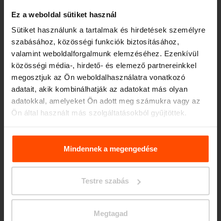
Ez a weboldal sütiket használ
Sütiket használunk a tartalmak és hirdetések személyre
szabásához, közösségi funkciók biztosításához,
valamint weboldalforgalmunk elemzéséhez. Ezenkívül
Seattle – Popup park
közösségi média-, hirdető- és elemező partnereinkkel
megosztjuk az Ön weboldalhasználatra vonatkozó
adatait, akik kombinálhatják az adatokat más olyan
adatokkal, amelyeket Ön adott meg számukra vagy az
Ön által használt más szolgáltatásokból gyűjtöttek.
További információért kérjük, látogasson el a
Principles
Relating to the Processing. Personal Data
.
Mindennek a megengedése
Testre szabás
Megtagad