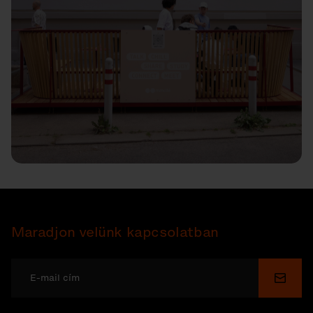
Maradjon velünk kapcsolatban
Küldé