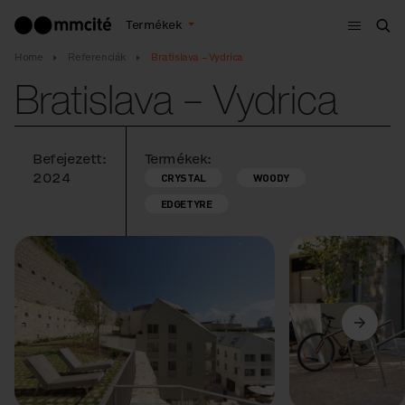
Menü
Termékek
Ker
Home
Referenciák
Bratislava – Vydrica
Bratislava – Vydrica
Befejezett:
Termékek:
2024
CRYSTAL
WOODY
EDGETYRE
Előző
Következő