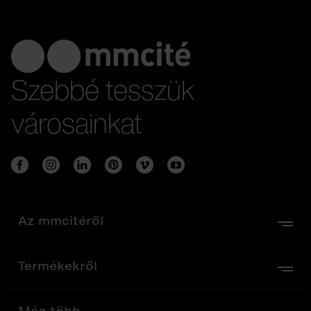
Szebbé tesszük
városainkat
Az mmcitéről
Termékekről
Még több