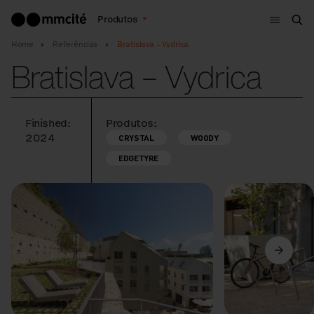
Menu
Produtos
Bus
Home
Referências
Bratislava – Vydrica
Bratislava – Vydrica
Finished:
Produtos:
2024
CRYSTAL
WOODY
EDGETYRE
Anterior
Seguinte