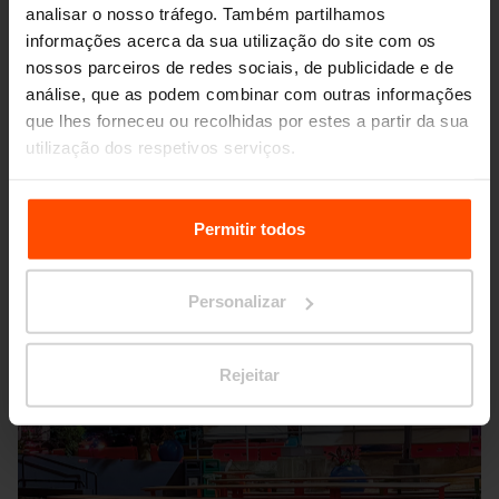
analisar o nosso tráfego. Também partilhamos
informações acerca da sua utilização do site com os
nossos parceiros de redes sociais, de publicidade e de
análise, que as podem combinar com outras informações
Seattle – Popup park
que lhes forneceu ou recolhidas por estes a partir da sua
utilização dos respetivos serviços.
Para mais informações, por favor visite
Principles
Relating to the Processing Personal Data.
Permitir todos
Personalizar
Rejeitar