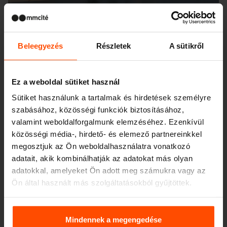
Beleegyezés
Részletek
A sütikről
Ez a weboldal sütiket használ
Sütiket használunk a tartalmak és hirdetések személyre
szabásához, közösségi funkciók biztosításához,
valamint weboldalforgalmunk elemzéséhez. Ezenkívül
közösségi média-, hirdető- és elemező partnereinkkel
megosztjuk az Ön weboldalhasználatra vonatkozó
adatait, akik kombinálhatják az adatokat más olyan
adatokkal, amelyeket Ön adott meg számukra vagy az
Ön által használt más szolgáltatásokból gyűjtöttek.
Seattle – Popup park
További információért kérjük, látogasson el a
Principles
Relating to the Processing. Personal Data
.
Mindennek a megengedése