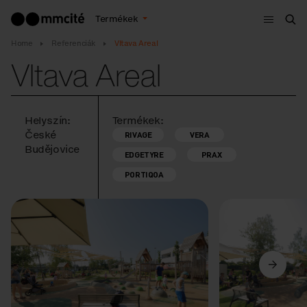
Menü
Termékek
Ker
Home
Referenciák
Vltava Areal
Vltava Areal
Helyszín:
Termékek:
České
RIVAGE
VERA
Budějovice
EDGETYRE
PRAX
PORTIQOA
Előző
Következő