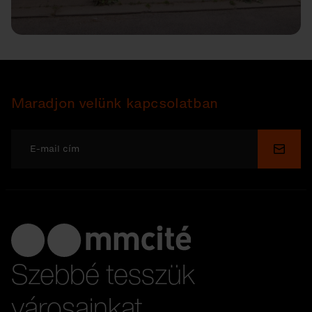
Maradjon velünk kapcsolatban
Küldé
Szebbé tesszük
városainkat