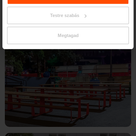
Testre szabás
Megtagad