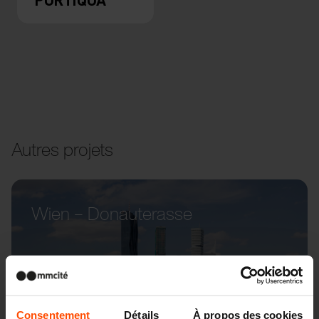
Autres projets
Wien – Donauterasse
Consentement
Détails
À propos des cookies