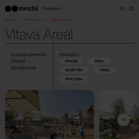
Menu
Produits
Che
Home
Références
Vltava Areal
Vltava Areal
Emplacements:
Produits:
České
RIVAGE
VERA
Budějovice
EDGETYRE
PRAX
PORTIQOA
Précédent
Suivant