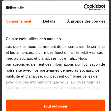
Consentement
Détails
À propos des cookies
Corbeilles
Ce site web utilise des cookies.
Les cookies nous permettent de personnaliser le contenu
Abribus
et les annonces, d'offrir des fonctionnalités relatives aux
médias sociaux et d'analyser notre trafic. Nous
partageons également des informations sur l'utilisation de
notre site avec nos partenaires de médias sociaux, de
publicité et d'analyse, qui peuvent combiner celles-ci
Cendriers
avec d'autres informations que vous leur avez fournies
ou qu'ils ont collectées lors de votre utilisation de leurs
services.
Abris et pavillons, paravent
Pour plus d'informations, veuillez consulter le
Tout autoriser