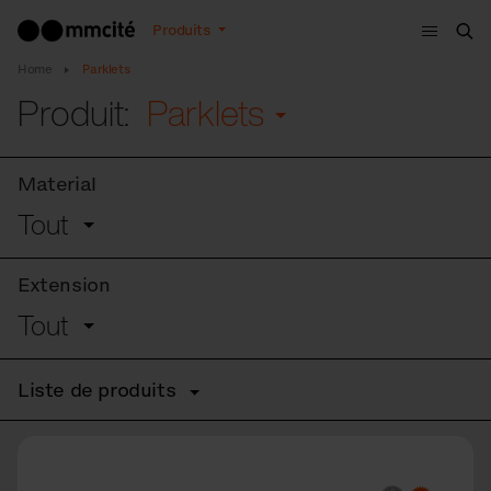
Menu
Produits
Che
Home
Parklets
Produit:
Parklets
Material
Tout
Extension
Tout
Liste de produits