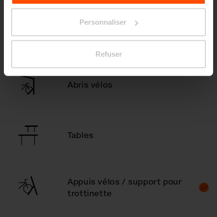
site
Principles Relating to the Processing Personal
Data.
Personnaliser
Abris pour fumeurs
Refuser
Abris vélos
Tables
Appuis vélos / support pour
trottinette